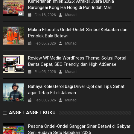
Kemeriahan Imlek 2026: Atraksi Juara Dunia
Barongsai Kong Ha Hong di Puri Indah Mall
MOVIES
Feb 16, 2026
Munadi
TECH
Makna Filosofis Ondel-Ondel: Simbol Kekuatan dan
Penolak Bala Betawi
MUSIC
Feb 05, 2026
Munadi
PICTURES
Review WPMedia WordPress Theme: Solusi Portal
Berita Cepat, SEO Friendly, dan High AdSense
SITEMAP
Feb 05, 2026
Munadi
Bahaya Kolesterol bagi Driver Ojol dan Tips Sehat
agar Tetap Fit di Jalanan
Feb 03, 2026
Munadi
ANGET ANGET KUKU
Pesona Ondel-Ondel Sanggar Sinar Betawi di Gebyar
Seni Budaya Setu Babakan 2025