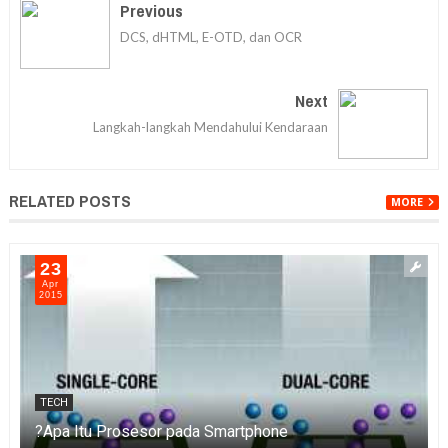
Previous
DCS, dHTML, E-OTD, dan OCR
Next
Langkah-langkah Mendahului Kendaraan
RELATED POSTS
MORE
23
Apr
2015
TECH
Apa Itu Prosesor pada Smartphone?