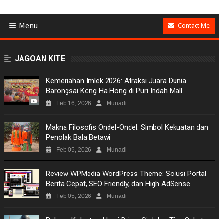
Menu
Contact Me
BUSINESS
JAGOAN KITE
GAMES
Kemeriahan Imlek 2026: Atraksi Juara Dunia
Barongsai Kong Ha Hong di Puri Indah Mall
NEWS
Feb 16, 2026
Munadi
VIDEO
Makna Filosofis Ondel-Ondel: Simbol Kekuatan dan
Penolak Bala Betawi
MOVIES
Feb 05, 2026
Munadi
TECH
Review WPMedia WordPress Theme: Solusi Portal
Berita Cepat, SEO Friendly, dan High AdSense
MUSIC
Feb 05, 2026
Munadi
PICTURES