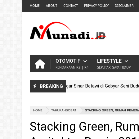
HOME
ABOUT
CONTACT
PRIVACY POLICY
DISCLAIMER
OTOMOTIF
LIFESTYLE
KENDARAAN R2 | R4
SEPUTAR GAYA HIDUP
Pesona Ondel-Ondel Sanggar Sinar Betawi di Gebyar Seni Budaya Se
BREAKING
Guncang TMII! Meriahnya Parade Ondel-Ondel Sanggar Kram City Jel
HOME
TAHUKAHSOBAT
STACKING GREEN, RUMAH PEMENA
Stacking Green, Ru