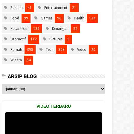
Busana
41
Entertainment
21
Food
99
Games
96
Health
134
Kecantikan
135
Keuangan
55
Otomotif
112
Pictures
5
Rumah
398
Tech
303
Video
20
Wisata
64
ARSIP BLOG
VIDEO TERBARU