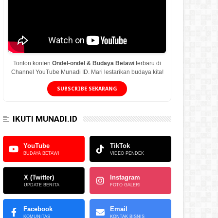
Tonton konten
Ondel-ondel & Budaya Betawi
terbaru di
Channel YouTube Munadi ID. Mari lestarikan budaya kita!
SUBSCRIBE SEKARANG
IKUTI MUNADI.ID
YouTube
TikTok
BUDAYA BETAWI
VIDEO PENDEK
X (Twitter)
Instagram
UPDATE BERITA
FOTO GALERI
Facebook
Email
KOMUNITAS
KONTAK BISNIS