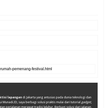
ktisi lapangan
di Jakarta yang antusias pada dunia teknologi dan
i Munadi.ID, saya berbagi solusi praktis mulai dari tutorial
gadget
,
tan perjalanan merawat tradisi leluhur. Berbagi solusi dari jalanan,