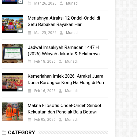
Babakan 2025
Mar 26, 2026
Munadi
Meriahnya Atraksi 12 Ondel-Ondel di
Setu Babakan Rayakan Hari
Kebudayaan Nasional 2025
Mar 25, 2026
Munadi
Jadwal Imsakiyah Ramadan 1447 H
(2026) Wilayah Jakarta & Sekitarnya
Feb 18, 2026
Munadi
Kemeriahan Imlek 2026: Atraksi Juara
Dunia Barongsai Kong Ha Hong di Puri
Indah Mall
Feb 16, 2026
Munadi
Makna Filosofis Ondel-Ondel: Simbol
Kekuatan dan Penolak Bala Betawi
Feb 05, 2026
Munadi
CATEGORY