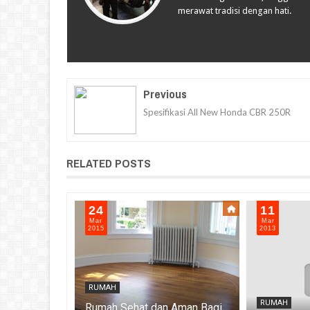
merawat tradisi dengan hati.
Previous
Spesifikasi All New Honda CBR 250R
RELATED POSTS
24
11
Mar
Mar
2015
2013
RUMAH
RUMAH
baik Dunia
Rumah Sehat dan Aman Bagi