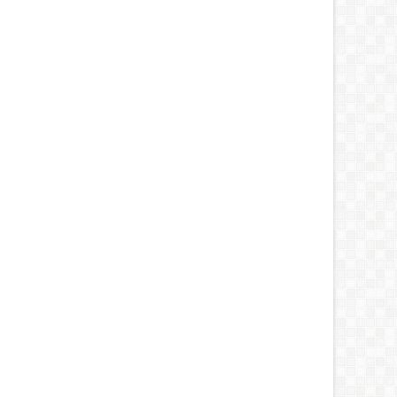
9
24
Mar
3
2015
MAH
RUMAH
ung Tinggi Terbaik Dunia
Rumah Sehat dan Aman Bagi