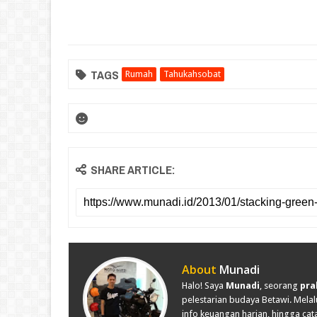
TAGS
Rumah
Tahukahsobat
SHARE ARTICLE:
About
Munadi
Halo! Saya
Munadi
, seorang
pra
pelestarian budaya Betawi. Melalu
info keuangan harian, hingga cata