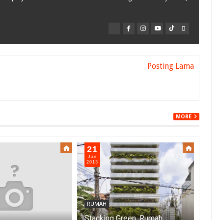
Posting Lama
MORE
21
1
Jan
Jan
2013
201
RUMAH
RU
Stacking Green, Rumah
Ged