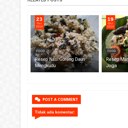
23
19
Oct
Oct
2014
2014
FOOD
FOOD
Resep Nasi Goreng Daun
Resep Man
epes Oncom
Mengkudu
Jogja
POST A COMMENT
Tidak ada komentar: