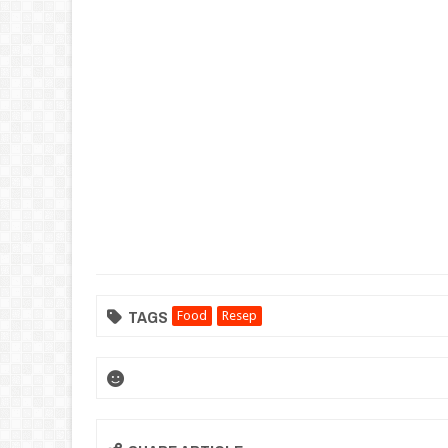
TAGS
Food
Resep