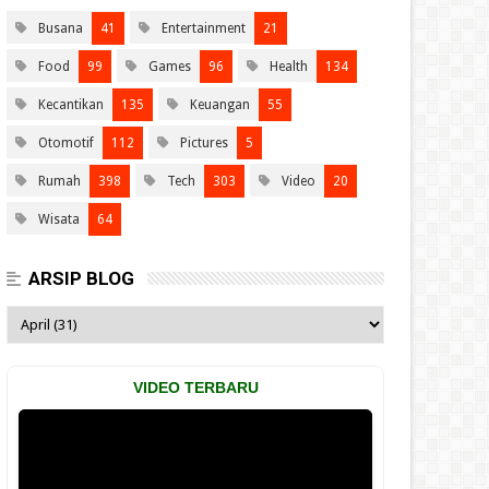
Busana
41
Entertainment
21
Food
99
Games
96
Health
134
Kecantikan
135
Keuangan
55
Otomotif
112
Pictures
5
Rumah
398
Tech
303
Video
20
Wisata
64
ARSIP BLOG
VIDEO TERBARU