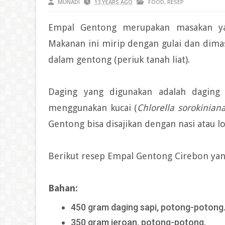
MUNADI
13 YEARS AGO
FOOD
,
RESEP
Empal Gentong merupakan masakan yan
Makanan ini mirip dengan gulai dan dim
dalam gentong (periuk tanah liat).
Daging yang digunakan adalah daging s
menggunakan kucai (
Chlorella sorokinian
Gentong bisa disajikan dengan nasi atau l
Berikut resep Empal Gentong Cirebon yan
Bahan:
450 gram daging sapi, potong-potong
350 gram jeroan, potong-potong.