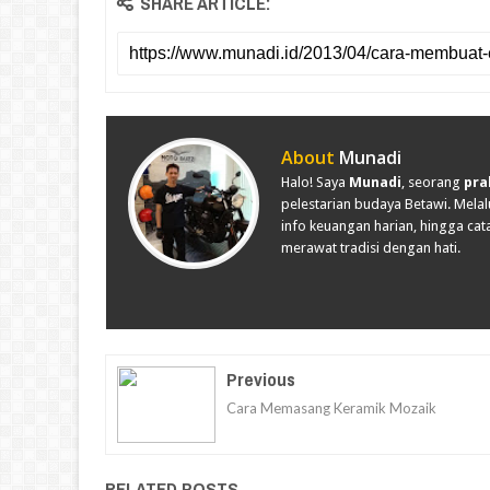
SHARE ARTICLE:
About
Munadi
Halo! Saya
Munadi
, seorang
pra
pelestarian budaya Betawi. Melalu
info keuangan harian, hingga cata
merawat tradisi dengan hati.
Previous
Cara Memasang Keramik Mozaik
RELATED POSTS