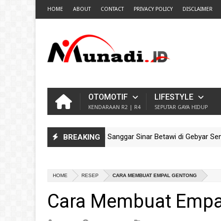
HOME
ABOUT
CONTACT
PRIVACY POLICY
DISCLAIMER
OTOMOTIF
LIFESTYLE
KENDARAAN R2 | R4
SEPUTAR GAYA HIDUP
Pesona Ondel-Ondel Sanggar Sinar Betawi di Gebyar Seni Bu
BREAKING
IDEO
Guncang TMII! Meriahnya Parade Ondel-Ondel Sanggar Kram C
IDEO
HOME
RESEP
CARA MEMBUAT EMPAL GENTONG
Cara Membuat Empa