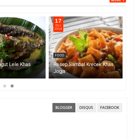
MORE
17
15
Oct
Oct
2014
201
FOOD
FO
gut Lele Khas
Resep Sambal Krecek Khas
Jogja
Res
BLOGGER
DISQUS
FACEBOOK