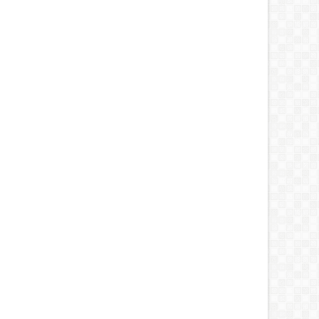
04
Jan
4
2015
FOOD
OD
Cara Membuat Puding
ep Gudeg Khas Jogja
Belimbing