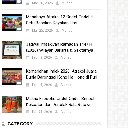
Babakan 2025
Mar 26, 2026
Munadi
Meriahnya Atraksi 12 Ondel-Ondel di
Setu Babakan Rayakan Hari
Kebudayaan Nasional 2025
Mar 25, 2026
Munadi
Jadwal Imsakiyah Ramadan 1447 H
(2026) Wilayah Jakarta & Sekitarnya
Feb 18, 2026
Munadi
Kemeriahan Imlek 2026: Atraksi Juara
Dunia Barongsai Kong Ha Hong di Puri
Indah Mall
Feb 16, 2026
Munadi
Makna Filosofis Ondel-Ondel: Simbol
Kekuatan dan Penolak Bala Betawi
Feb 05, 2026
Munadi
CATEGORY