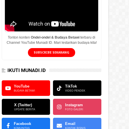
Tonton konten
Ondel-ondel & Budaya Betawi
terbaru di
Channel YouTube Munadi ID. Mari lestarikan budaya kita!
SUBSCRIBE SEKARANG
IKUTI MUNADI.ID
YouTube
TikTok
BUDAYA BETAWI
VIDEO PENDEK
X (Twitter)
Instagram
UPDATE BERITA
FOTO GALERI
Facebook
Email
KOMUNITAS
KONTAK BISNIS