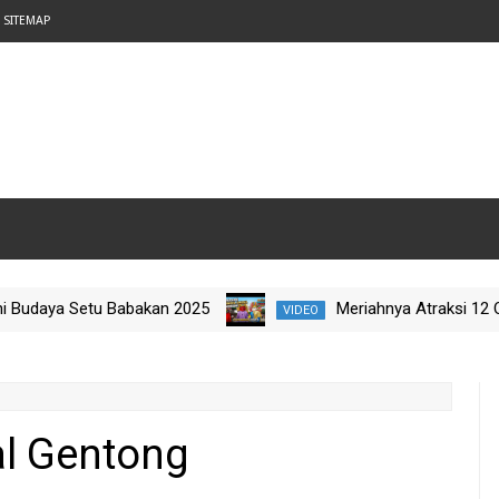
SITEMAP
daya Setu Babakan 2025
Meriahnya Atraksi 12 Ondel
VIDEO
ity Jelajah Budaya Nataru 2025
l Gentong