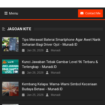
Menu
Contact Me
BUSINESS
JAGOAN KITE
GAMES
Tips Merawat Baterai Smartphone Agar Awet Narik
Seharian Bagi Driver Ojol - Munadi.ID
NEWS
Jan 26, 2026
Munadi
VIDEO
Kunci Jawaban Tebak Gambar Level 96 Terbaru &
Terlengkap - Munadi.ID
MOVIES
Jan 26, 2026
Munadi
TECH
Kembang Kelapa: Warna-Warni Simbol Keceriaan
Budaya Betawi - Munadi.ID
MUSIC
Jan 25, 2026
Munadi
PICTURES