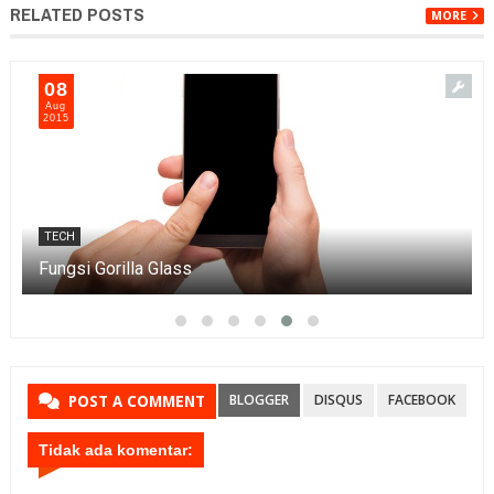
RELATED POSTS
MORE
08
Aug
2015
TECH
Fungsi Gorilla Glass
BLOGGER
DISQUS
FACEBOOK
POST A COMMENT
Tidak ada komentar: