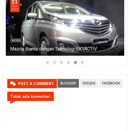
21
Oct
2013
MOBIL
Mazda Biante dengan Teknologi SKYACTIV
BLOGGER
DISQUS
FACEBOOK
POST A COMMENT
Tidak ada komentar: