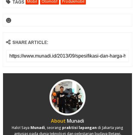
TAGS
Mobil
Otomotif
Produkmobil
SHARE ARTICLE:
About
Munadi
Halo! Saya
Munadi
, seorang
praktisi lapangan
di Jakarta yang
antusias pada dunia teknologi dan pelestarian budaya Betawi.