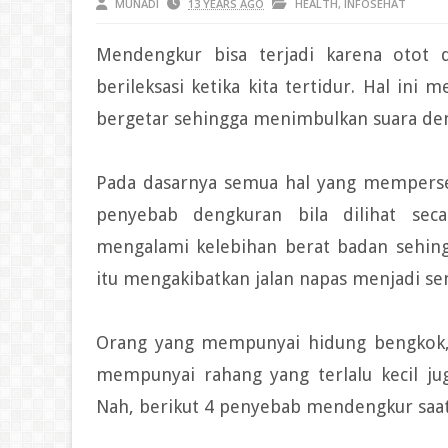
MUNADI
13 YEARS AGO
HEALTH
,
INFOSEHAT
Mendengkur bisa terjadi karena otot di
berileksasi ketika kita tertidur. Hal in
bergetar sehingga menimbulkan suara de
Pada dasarnya semua hal yang mempersem
penyebab dengkuran bila dilihat seca
mengalami kelebihan berat badan sehin
itu mengakibatkan jalan napas menjadi se
Orang yang mempunyai hidung bengkok, s
mempunyai rahang yang terlalu kecil j
Nah, berikut 4 penyebab mendengkur saat