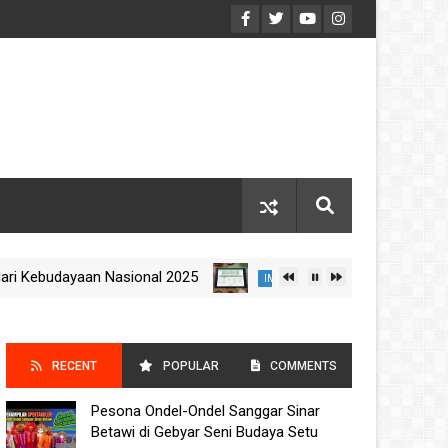
ebudayaan Nasional 2025
Jadwal Imsakiyah Rama
IMSAKIYAH
RECENT
POPULAR
COMMENTS
Pesona Ondel-Ondel Sanggar Sinar
POSTS
Betawi di Gebyar Seni Budaya Setu