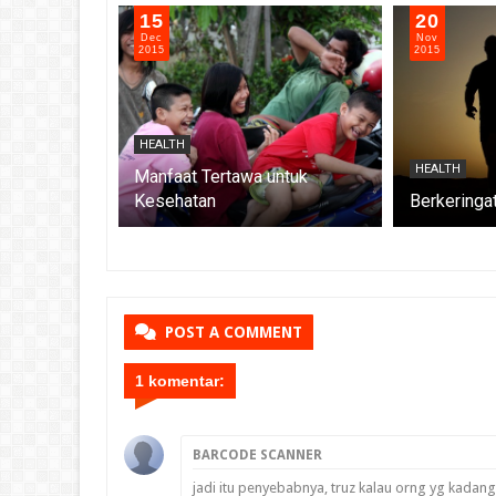
15
20
Dec
Nov
2015
2015
HEALTH
HEALTH
 bagi Driver
Manfaat Tertawa untuk
t agar
Kesehatan
Berkeringat
an
POST A COMMENT
1 komentar:
BARCODE SCANNER
jadi itu penyebabnya, truz kalau orng yg kada