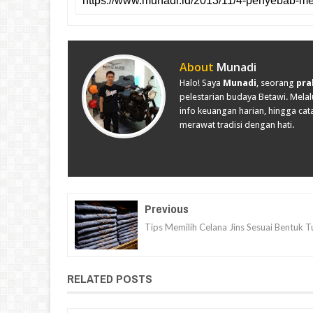
About
Munadi
Halo! Saya
Munadi
, seorang
pra
pelestarian budaya Betawi. Melalu
info keuangan harian, hingga cata
merawat tradisi dengan hati.
Previous
Tips Memilih Celana Jins Sesuai Bentuk 
RELATED POSTS