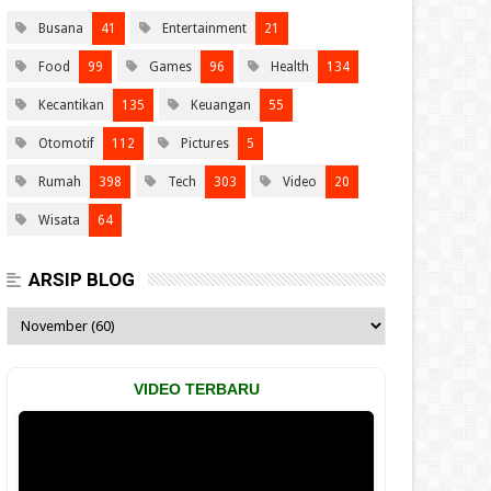
Busana
41
Entertainment
21
Food
99
Games
96
Health
134
Kecantikan
135
Keuangan
55
Otomotif
112
Pictures
5
Rumah
398
Tech
303
Video
20
Wisata
64
ARSIP BLOG
VIDEO TERBARU