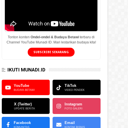
Tonton konten
Ondel-ondel & Budaya Betawi
terbaru di
Channel YouTube Munadi ID. Mari lestarikan budaya kita!
SUBSCRIBE SEKARANG
IKUTI MUNADI.ID
YouTube
TikTok
BUDAYA BETAWI
VIDEO PENDEK
X (Twitter)
Instagram
UPDATE BERITA
FOTO GALERI
Facebook
Email
KOMUNITAS
KONTAK BISNIS