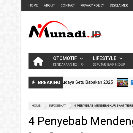
HOME
ABOUT
CONTACT
PRIVACY POLICY
DISCLAIMER
OTOMOTIF
LIFESTYLE
KENDARAAN R2 | R4
SEPUTAR GAYA HIDUP
ar Betawi di Gebyar Seni Budaya Setu Babakan 2025
BREAKING
VIDEO
 Ondel-Ondel Sanggar Kram City Jelajah Budaya Nataru 2025
HOME
INFOSEHAT
4 PENYEBAB MENDENGKUR SAAT TIDU
4 Penyebab Mendeng