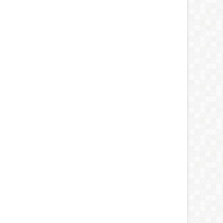
09
Oct
2015
HEALTH
LTH
Manfaat Makanan yang
a Mencegah Dehidrasi
Mengandung Cabe