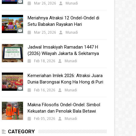
Babakan 2025
Mar 26, 2026
Munadi
Meriahnya Atraksi 12 Ondel-Ondel di
Setu Babakan Rayakan Hari
Kebudayaan Nasional 2025
Mar 25, 2026
Munadi
Jadwal Imsakiyah Ramadan 1447 H
(2026) Wilayah Jakarta & Sekitarnya
Feb 18, 2026
Munadi
Kemeriahan Imlek 2026: Atraksi Juara
Dunia Barongsai Kong Ha Hong di Puri
Indah Mall
Feb 16, 2026
Munadi
Makna Filosofis Ondel-Ondel: Simbol
Kekuatan dan Penolak Bala Betawi
Feb 05, 2026
Munadi
CATEGORY