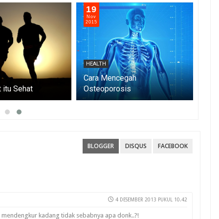
19
19
Nov
Nov
2015
2015
HEALTH
HEA
Cara Mencegah
 itu Sehat
Osteoporosis
Car
BLOGGER
DISQUS
FACEBOOK
4 DESEMBER 2013 PUKUL 10.42
ng mendengkur kadang tidak sebabnya apa donk..?!