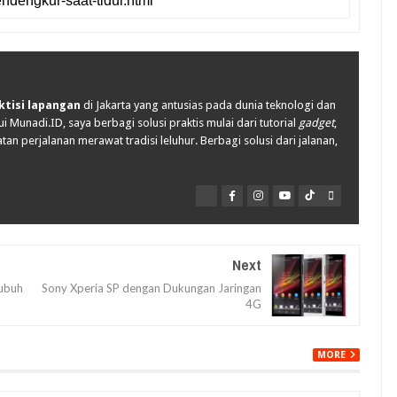
ktisi lapangan
di Jakarta yang antusias pada dunia teknologi dan
i Munadi.ID, saya berbagi solusi praktis mulai dari tutorial
gadget
,
tan perjalanan merawat tradisi leluhur. Berbagi solusi dari jalanan,
Next
Tubuh
Sony Xperia SP dengan Dukungan Jaringan
4G
MORE