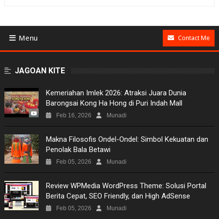
Menu
Contact Me
BUSINESS
JAGOAN KITE
GAMES
Kemeriahan Imlek 2026: Atraksi Juara Dunia
Barongsai Kong Ha Hong di Puri Indah Mall
NEWS
Feb 16, 2026
Munadi
VIDEO
Makna Filosofis Ondel-Ondel: Simbol Kekuatan dan
Penolak Bala Betawi
MOVIES
Feb 05, 2026
Munadi
TECH
Review WPMedia WordPress Theme: Solusi Portal
Berita Cepat, SEO Friendly, dan High AdSense
MUSIC
Feb 05, 2026
Munadi