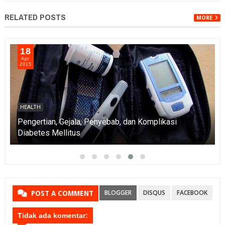
RELATED POSTS
MORE
18
Apr
2015
HEALTH
Pengertian, Gejala, Penyebab, dan Komplikasi
Diabetes Mellitus
BLOGGER
DISQUS
FACEBOOK
POST A COMMENT
Tidak ada komentar: