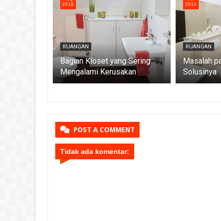
2016
2016
RUANGAN
RUANGAN
emuran
Bagian Kloset yang Sering
Masalah pa
Mengalami Kerusakan
Solusinya
POST A COMMENT
Tidak ada komentar: