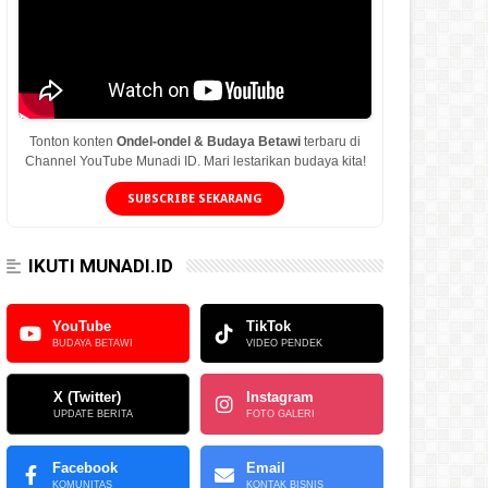
Tonton konten
Ondel-ondel & Budaya Betawi
terbaru di
Channel YouTube Munadi ID. Mari lestarikan budaya kita!
SUBSCRIBE SEKARANG
IKUTI MUNADI.ID
YouTube
TikTok
BUDAYA BETAWI
VIDEO PENDEK
X (Twitter)
Instagram
UPDATE BERITA
FOTO GALERI
Facebook
Email
KOMUNITAS
KONTAK BISNIS