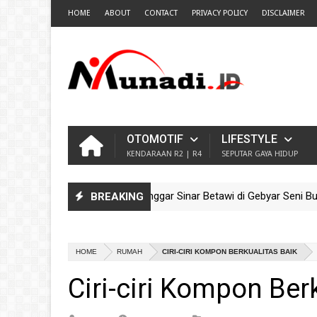
HOME
ABOUT
CONTACT
PRIVACY POLICY
DISCLAIMER
OTOMOTIF
LIFESTYLE
KENDARAAN R2 | R4
SEPUTAR GAYA HIDUP
Pesona Ondel-Ondel Sanggar Sinar Betawi di Gebyar Seni Budaya 
BREAKING
Guncang TMII! Meriahnya Parade Ondel-Ondel Sanggar Kram City J
HOME
RUMAH
CIRI-CIRI KOMPON BERKUALITAS BAIK
Ciri-ciri Kompon Ber