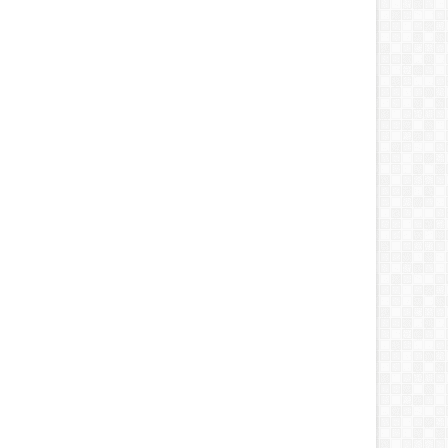
6
2026
ERSIH
RUMAH
a Membersihkan Dapur
Tips Ampuh Merawat Atap
ara Harian
Rumah agar Bebas Bocor di
Musim Hujan - Munadi.ID