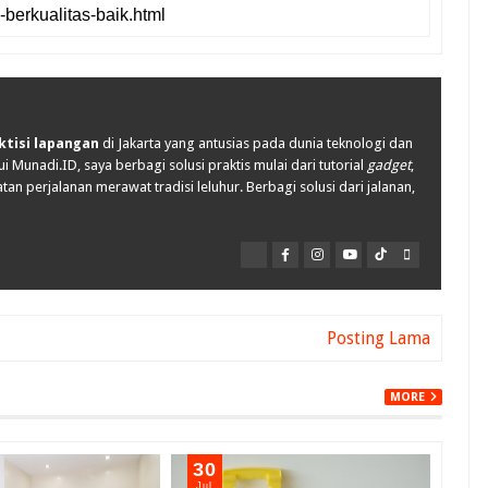
ktisi lapangan
di Jakarta yang antusias pada dunia teknologi dan
i Munadi.ID, saya berbagi solusi praktis mulai dari tutorial
gadget
,
tan perjalanan merawat tradisi leluhur. Berbagi solusi dari jalanan,
Posting Lama
MORE
30
29
Jul
Jul