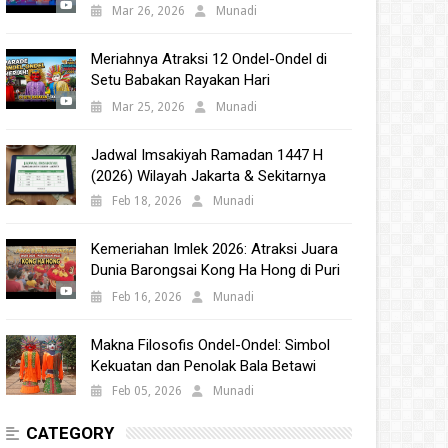
Babakan 2025
Mar 26, 2026
Munadi
Meriahnya Atraksi 12 Ondel-Ondel di
Setu Babakan Rayakan Hari
Kebudayaan Nasional 2025
Mar 25, 2026
Munadi
Jadwal Imsakiyah Ramadan 1447 H
(2026) Wilayah Jakarta & Sekitarnya
Feb 18, 2026
Munadi
Kemeriahan Imlek 2026: Atraksi Juara
Dunia Barongsai Kong Ha Hong di Puri
Indah Mall
Feb 16, 2026
Munadi
Makna Filosofis Ondel-Ondel: Simbol
Kekuatan dan Penolak Bala Betawi
Feb 05, 2026
Munadi
CATEGORY