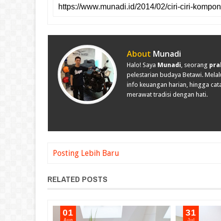
About
Munadi
Halo! Saya
Munadi
, seorang
pra
pelestarian budaya Betawi. Melalu
info keuangan harian, hingga cata
merawat tradisi dengan hati.
Posting Lebih Baru
RELATED POSTS
01
31
Aug
Jul