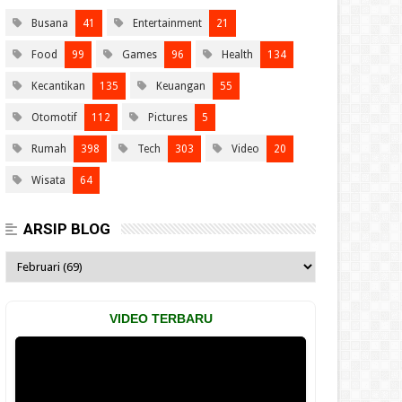
Busana
41
Entertainment
21
Food
99
Games
96
Health
134
Kecantikan
135
Keuangan
55
Otomotif
112
Pictures
5
Rumah
398
Tech
303
Video
20
Wisata
64
ARSIP BLOG
VIDEO TERBARU