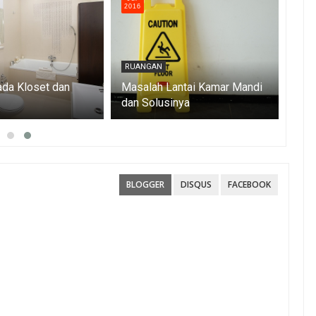
2016
201
RUANGAN
BEB
da Kloset dan
Masalah Lantai Kamar Mandi
Car
dan Solusinya
Sec
BLOGGER
DISQUS
FACEBOOK