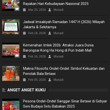
Rayakan Hari Kebudayaan Nasional 2025
MOVIES
Mar 25, 2026
Munadi
TECH
Jadwal Imsakiyah Ramadan 1447 H (2026) Wilayah
Jakarta & Sekitarnya
MUSIC
Feb 18, 2026
Munadi
PICTURES
Kemeriahan Imlek 2026: Atraksi Juara Dunia
Barongsai Kong Ha Hong di Puri Indah Mall
SITEMAP
Feb 16, 2026
Munadi
Makna Filosofis Ondel-Ondel: Simbol Kekuatan dan
Penolak Bala Betawi
Feb 05, 2026
Munadi
ANGET ANGET KUKU
Pesona Ondel-Ondel Sanggar Sinar Betawi di Gebyar
Seni Budaya Setu Babakan 2025