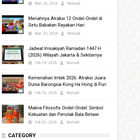
Babakan 2025
Mar 26, 2026
Munadi
Meriahnya Atraksi 12 Ondel-Ondel di
Setu Babakan Rayakan Hari
Kebudayaan Nasional 2025
Mar 25, 2026
Munadi
Jadwal Imsakiyah Ramadan 1447 H
(2026) Wilayah Jakarta & Sekitarnya
Feb 18, 2026
Munadi
Kemeriahan Imlek 2026: Atraksi Juara
Dunia Barongsai Kong Ha Hong di Puri
Indah Mall
Feb 16, 2026
Munadi
Makna Filosofis Ondel-Ondel: Simbol
Kekuatan dan Penolak Bala Betawi
Feb 05, 2026
Munadi
CATEGORY