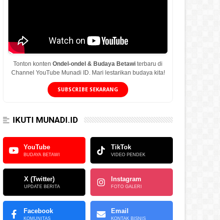
Tonton konten
Ondel-ondel & Budaya Betawi
terbaru di
Channel YouTube Munadi ID. Mari lestarikan budaya kita!
SUBSCRIBE SEKARANG
IKUTI MUNADI.ID
YouTube
TikTok
BUDAYA BETAWI
VIDEO PENDEK
X (Twitter)
Instagram
UPDATE BERITA
FOTO GALERI
Facebook
Email
KOMUNITAS
KONTAK BISNIS