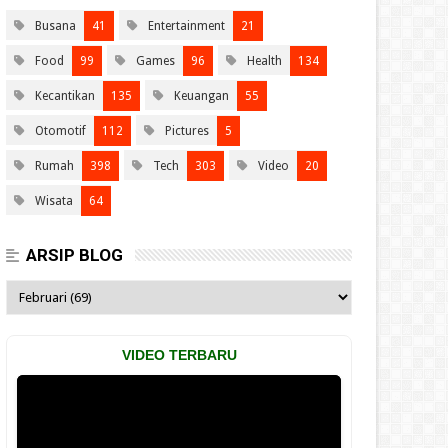
Busana
41
Entertainment
21
Food
99
Games
96
Health
134
Kecantikan
135
Keuangan
55
Otomotif
112
Pictures
5
Rumah
398
Tech
303
Video
20
Wisata
64
ARSIP BLOG
VIDEO TERBARU