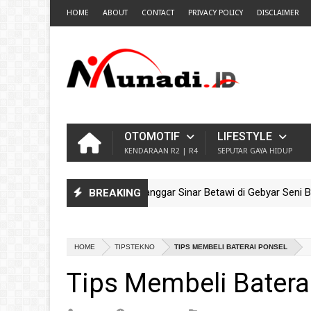
HOME
ABOUT
CONTACT
PRIVACY POLICY
DISCLAIMER
OTOMOTIF
LIFESTYLE
KENDARAAN R2 | R4
SEPUTAR GAYA HIDUP
Pesona Ondel-Ondel Sanggar Sinar Betawi di Gebyar Seni Budaya 
BREAKING
Guncang TMII! Meriahnya Parade Ondel-Ondel Sanggar Kram City J
HOME
TIPSTEKNO
TIPS MEMBELI BATERAI PONSEL
Tips Membeli Batera