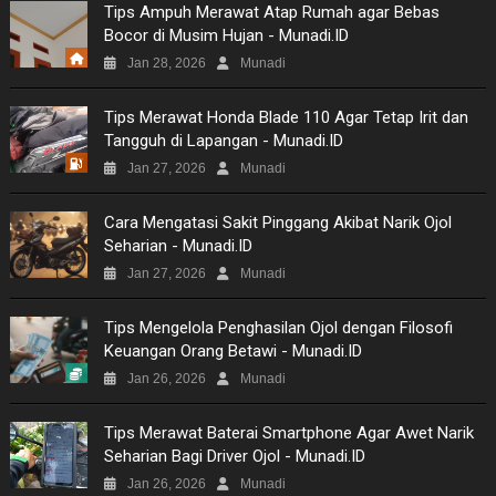
Tips Ampuh Merawat Atap Rumah agar Bebas
Bocor di Musim Hujan - Munadi.ID
NEWS
Jan 28, 2026
Munadi
VIDEO
Tips Merawat Honda Blade 110 Agar Tetap Irit dan
Tangguh di Lapangan - Munadi.ID
MOVIES
Jan 27, 2026
Munadi
TECH
Cara Mengatasi Sakit Pinggang Akibat Narik Ojol
Seharian - Munadi.ID
MUSIC
Jan 27, 2026
Munadi
PICTURES
Tips Mengelola Penghasilan Ojol dengan Filosofi
Keuangan Orang Betawi - Munadi.ID
SITEMAP
Jan 26, 2026
Munadi
Tips Merawat Baterai Smartphone Agar Awet Narik
Seharian Bagi Driver Ojol - Munadi.ID
Jan 26, 2026
Munadi