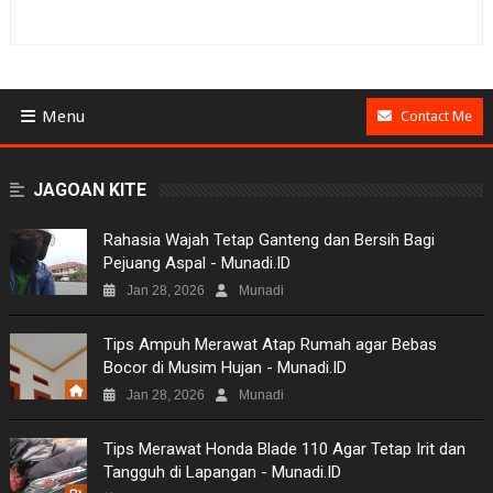
Menu
Contact Me
BUSINESS
JAGOAN KITE
GAMES
Rahasia Wajah Tetap Ganteng dan Bersih Bagi
Pejuang Aspal - Munadi.ID
NEWS
Jan 28, 2026
Munadi
VIDEO
Tips Ampuh Merawat Atap Rumah agar Bebas
Bocor di Musim Hujan - Munadi.ID
MOVIES
Jan 28, 2026
Munadi
TECH
Tips Merawat Honda Blade 110 Agar Tetap Irit dan
Tangguh di Lapangan - Munadi.ID
MUSIC