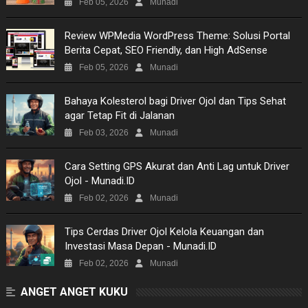
Feb 05, 2026
Munadi
VIDEO
Review WPMedia WordPress Theme: Solusi Portal
Berita Cepat, SEO Friendly, dan High AdSense
MOVIES
Feb 05, 2026
Munadi
TECH
Bahaya Kolesterol bagi Driver Ojol dan Tips Sehat
agar Tetap Fit di Jalanan
MUSIC
Feb 03, 2026
Munadi
PICTURES
​Cara Setting GPS Akurat dan Anti Lag untuk Driver
Ojol - Munadi.ID
SITEMAP
Feb 02, 2026
Munadi
Tips Cerdas Driver Ojol Kelola Keuangan dan
Investasi Masa Depan - Munadi.ID
Feb 02, 2026
Munadi
ANGET ANGET KUKU