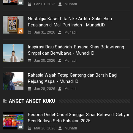
MOVIES
Feb 01, 2026
Munadi
TECH
Nostalgia Kaset Pita Nike Ardilla: Saksi Bisu
Perjalanan di Mall Puri Indah - Munadi.ID
MUSIC
Jan 31, 2026
Munadi
PICTURES
Inspirasi Baju Sadariah: Busana Khas Betawi yang
Simpel dan Berwibawa - Munadi.ID
SITEMAP
Jan 30, 2026
Munadi
Rahasia Wajah Tetap Ganteng dan Bersih Bagi
Pejuang Aspal - Munadi.ID
Jan 28, 2026
Munadi
ANGET ANGET KUKU
Pesona Ondel-Ondel Sanggar Sinar Betawi di Gebyar
Seni Budaya Setu Babakan 2025
Mar 26, 2026
Munadi