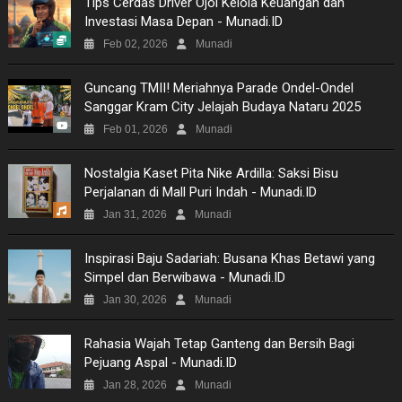
Tips Cerdas Driver Ojol Kelola Keuangan dan
Investasi Masa Depan - Munadi.ID
Feb 02, 2026
Munadi
Guncang TMII! Meriahnya Parade Ondel-Ondel
Sanggar Kram City Jelajah Budaya Nataru 2025
Feb 01, 2026
Munadi
Nostalgia Kaset Pita Nike Ardilla: Saksi Bisu
Perjalanan di Mall Puri Indah - Munadi.ID
Jan 31, 2026
Munadi
Inspirasi Baju Sadariah: Busana Khas Betawi yang
Simpel dan Berwibawa - Munadi.ID
Jan 30, 2026
Munadi
Rahasia Wajah Tetap Ganteng dan Bersih Bagi
Pejuang Aspal - Munadi.ID
Jan 28, 2026
Munadi