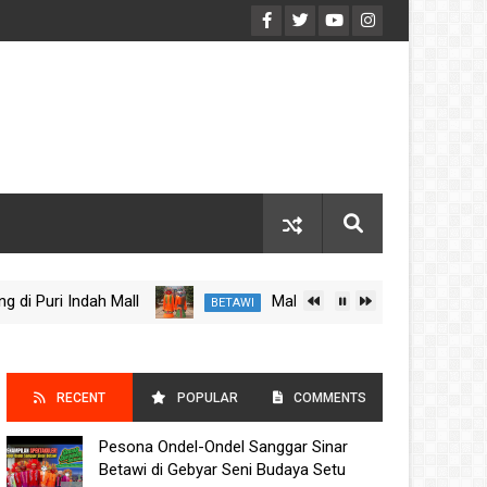
ri Indah Mall
Makna Filosofis Ondel-Ondel: Simbol
BETAWI
RECENT
POPULAR
COMMENTS
Pesona Ondel-Ondel Sanggar Sinar
POSTS
Betawi di Gebyar Seni Budaya Setu