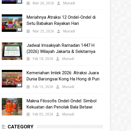
Babakan 2025
Mar 26, 2026
Munadi
Meriahnya Atraksi 12 Ondel-Ondel di
Setu Babakan Rayakan Hari
Kebudayaan Nasional 2025
Mar 25, 2026
Munadi
Jadwal Imsakiyah Ramadan 1447 H
(2026) Wilayah Jakarta & Sekitarnya
Feb 18, 2026
Munadi
Kemeriahan Imlek 2026: Atraksi Juara
Dunia Barongsai Kong Ha Hong di Puri
Indah Mall
Feb 16, 2026
Munadi
Makna Filosofis Ondel-Ondel: Simbol
Kekuatan dan Penolak Bala Betawi
Feb 05, 2026
Munadi
CATEGORY