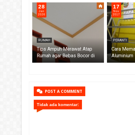
28
17
Jan
Nov
2026
2017
RUMAH
PERANTI
an Dapur
Tips Ampuh Merawat Atap
Cara Mema
Rumah agar Bebas Bocor di
Aluminium
Musim Hujan - Munadi.ID
POST A COMMENT
Tidak ada komentar: