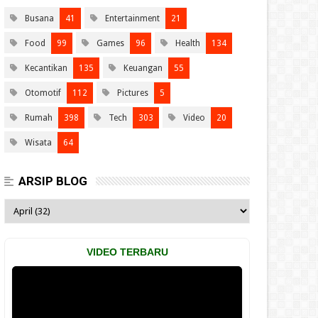
Busana
41
Entertainment
21
Food
99
Games
96
Health
134
Kecantikan
135
Keuangan
55
Otomotif
112
Pictures
5
Rumah
398
Tech
303
Video
20
Wisata
64
ARSIP BLOG
VIDEO TERBARU