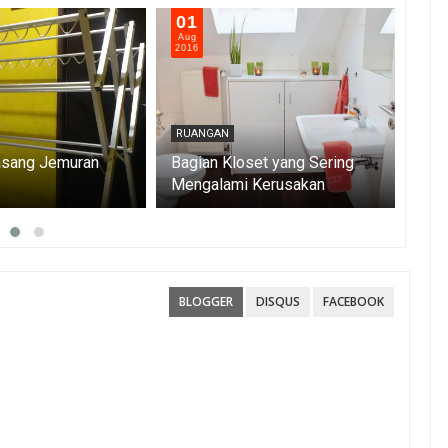
01
31
Aug
Jul
2016
201
RUANGAN
RUA
sang Jemuran
Bagian Kloset yang Sering
Mas
Mengalami Kerusakan
Sol
BLOGGER
DISQUS
FACEBOOK