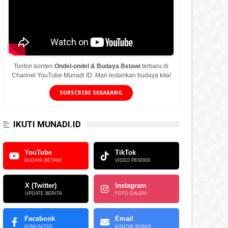
Tonton konten
Ondel-ondel & Budaya Betawi
terbaru di
Channel YouTube Munadi ID. Mari lestarikan budaya kita!
SUBSCRIBE SEKARANG
IKUTI MUNADI.ID
YouTube
TikTok
BUDAYA BETAWI
VIDEO PENDEK
X (Twitter)
Instagram
UPDATE BERITA
FOTO GALERI
Facebook
Email
KOMUNITAS
KONTAK BISNIS