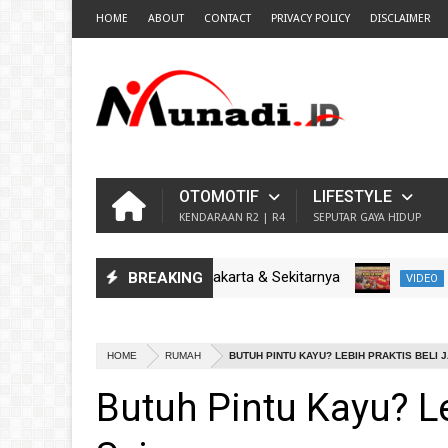
HOME
ABOUT
CONTACT
PRIVACY POLICY
DISCLAIMER
OTOMOTIF
LIFESTYLE
KENDARAAN R2 | R4
SEPUTAR GAYA HIDUP
1447 H (2026) Wilayah Jakarta & Sekitarnya
Kemer
BREAKING
VIDEO
HOME
RUMAH
BUTUH PINTU KAYU? LEBIH PRAKTIS BELI J
Butuh Pintu Kayu? Le