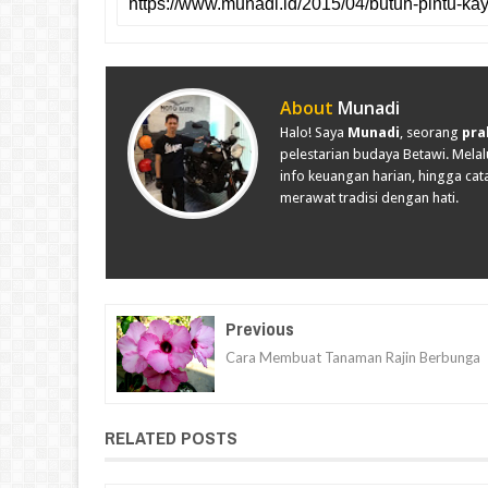
About
Munadi
Halo! Saya
Munadi
, seorang
pra
pelestarian budaya Betawi. Melalu
info keuangan harian, hingga cata
merawat tradisi dengan hati.
Previous
Cara Membuat Tanaman Rajin Berbunga
RELATED POSTS