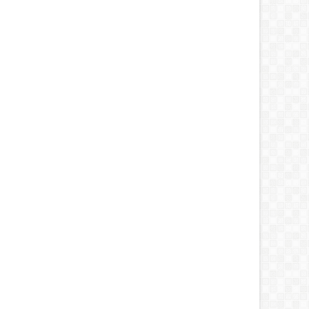
30
Jul
6
2016
NGAN
RUANGAN
alah pada Kloset dan
Masalah Lantai Kamar Mandi
usinya
dan Solusinya