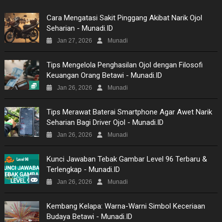
GAMES
Cara Mengatasi Sakit Pinggang Akibat Narik Ojol
Seharian - Munadi.ID
NEWS
Jan 27, 2026
Munadi
VIDEO
Tips Mengelola Penghasilan Ojol dengan Filosofi
Keuangan Orang Betawi - Munadi.ID
MOVIES
Jan 26, 2026
Munadi
TECH
Tips Merawat Baterai Smartphone Agar Awet Narik
Seharian Bagi Driver Ojol - Munadi.ID
MUSIC
Jan 26, 2026
Munadi
PICTURES
Kunci Jawaban Tebak Gambar Level 96 Terbaru &
Terlengkap - Munadi.ID
SITEMAP
Jan 26, 2026
Munadi
Kembang Kelapa: Warna-Warni Simbol Keceriaan
Budaya Betawi - Munadi.ID