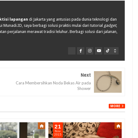
ktisi lapangan
di Jakarta yang antusias pada dunia teknologi dan
i Munadi.ID, saya berbagi solusi praktis mulai dari tutorial
gadget
,
tan perjalanan merawat tradisi leluhur. Berbagi solusi dari jalanan,
Next
Cara Membersihkan Noda Bekas Air pada
Shower
MORE
21
13
Nov
Sep
2015
201