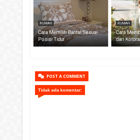
RUMAH
RUMAH
Bantal
Cara Memilih Bantal Sesuai
Cara Memb
 atau tidak
Posisi Tidur
dari Kotor
POST A COMMENT
Tidak ada komentar: