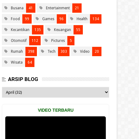
Busana
41
Entertainment
21
Food
99
Games
96
Health
134
Kecantikan
135
Keuangan
55
Otomotif
112
Pictures
5
Rumah
398
Tech
303
Video
20
Wisata
64
ARSIP BLOG
VIDEO TERBARU