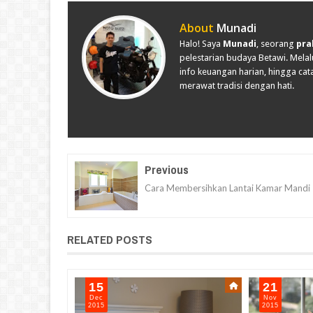
About
Munadi
Halo! Saya
Munadi
, seorang
pra
pelestarian budaya Betawi. Melalu
info keuangan harian, hingga cata
merawat tradisi dengan hati.
Previous
Cara Membersihkan Lantai Kamar Mandi
RELATED POSTS
15
21
Dec
Nov
2015
2015