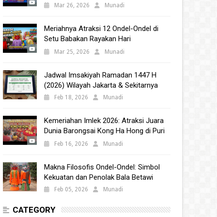
Babakan 2025
Mar 26, 2026
Munadi
Meriahnya Atraksi 12 Ondel-Ondel di
Setu Babakan Rayakan Hari
Kebudayaan Nasional 2025
Mar 25, 2026
Munadi
Jadwal Imsakiyah Ramadan 1447 H
(2026) Wilayah Jakarta & Sekitarnya
Feb 18, 2026
Munadi
Kemeriahan Imlek 2026: Atraksi Juara
Dunia Barongsai Kong Ha Hong di Puri
Indah Mall
Feb 16, 2026
Munadi
Makna Filosofis Ondel-Ondel: Simbol
Kekuatan dan Penolak Bala Betawi
Feb 05, 2026
Munadi
CATEGORY