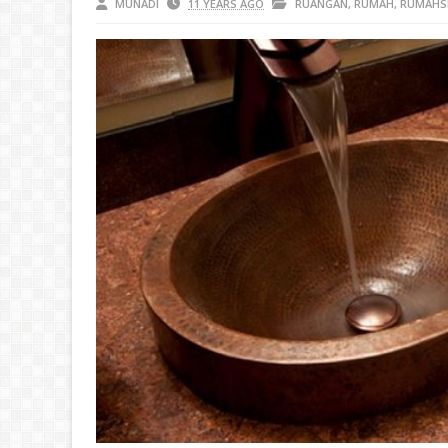
MUNADI
11 YEARS AGO
RUANGAN
,
RUMAH
,
RUMAHS