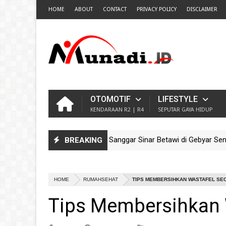
HOME
ABOUT
CONTACT
PRIVACY POLICY
DISCLAIMER
OTOMOTIF
LIFESTYLE
KENDARAAN R2 | R4
SEPUTAR GAYA HIDUP
Pesona Ondel-Ondel Sanggar Sinar Betawi di Gebyar Seni Buda
BREAKING
DEO
Guncang TMII! Meriahnya Parade Ondel-Ondel Sanggar Kram Cit
DEO
HOME
RUMAHSEHAT
TIPS MEMBERSIHKAN WASTAFEL SEC
Tips Membersihkan W