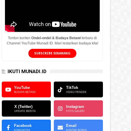
Tonton konten
Ondel-ondel & Budaya Betawi
terbaru di
Channel YouTube Munadi ID. Mari lestarikan budaya kita!
SUBSCRIBE SEKARANG
IKUTI MUNADI.ID
YouTube
TikTok
BUDAYA BETAWI
VIDEO PENDEK
X (Twitter)
Instagram
UPDATE BERITA
FOTO GALERI
Facebook
Email
KOMUNITAS
KONTAK BISNIS