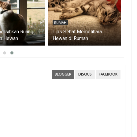
RUMAH
RU
ersihkan Ruang
Tips Sehat Memelihara
Car
an Hewan
Hewan di Rumah
Kar
BLOGGER
DISQUS
FACEBOOK