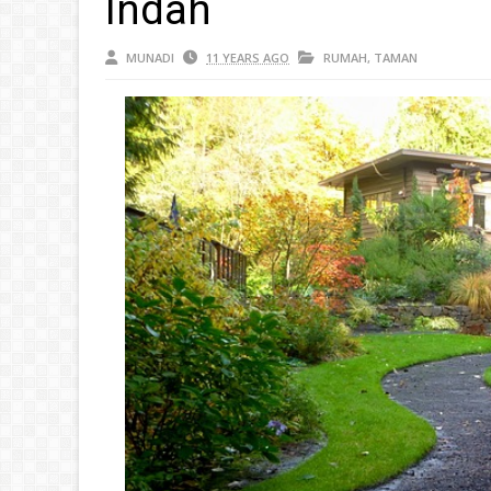
Indah
MUNADI
11 YEARS AGO
RUMAH
,
TAMAN