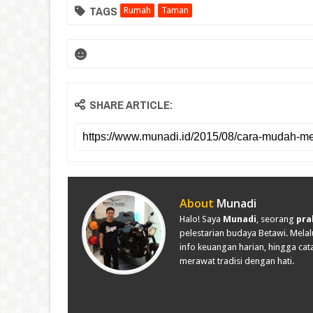
TAGS
Rumah
Taman
SHARE ARTICLE:
About
Munadi
Halo! Saya
Munadi
, seorang
pra
pelestarian budaya Betawi. Melalu
info keuangan harian, hingga cata
merawat tradisi dengan hati.