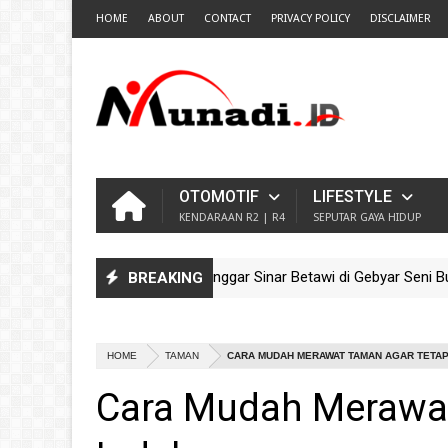
HOME
ABOUT
CONTACT
PRIVACY POLICY
DISCLAIMER
OTOMOTIF
LIFESTYLE
KENDARAAN R2 | R4
SEPUTAR GAYA HIDUP
Pesona Ondel-Ondel Sanggar Sinar Betawi di Gebyar Seni Budaya 
BREAKING
Guncang TMII! Meriahnya Parade Ondel-Ondel Sanggar Kram City J
HOME
TAMAN
CARA MUDAH MERAWAT TAMAN AGAR TETAP
Cara Mudah Merawat