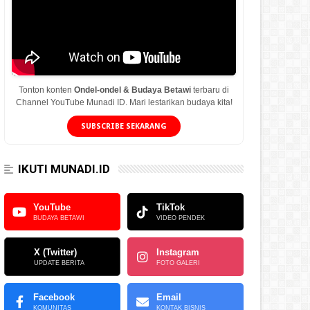
Tonton konten
Ondel-ondel & Budaya Betawi
terbaru di
Channel YouTube Munadi ID. Mari lestarikan budaya kita!
SUBSCRIBE SEKARANG
IKUTI MUNADI.ID
YouTube
TikTok
BUDAYA BETAWI
VIDEO PENDEK
X (Twitter)
Instagram
UPDATE BERITA
FOTO GALERI
Facebook
Email
KOMUNITAS
KONTAK BISNIS