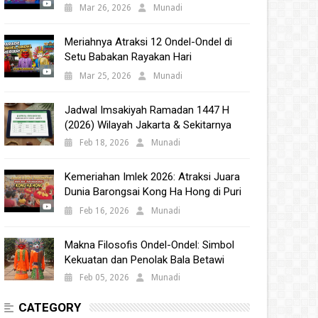
Babakan 2025
Mar 26, 2026
Munadi
Meriahnya Atraksi 12 Ondel-Ondel di
Setu Babakan Rayakan Hari
Kebudayaan Nasional 2025
Mar 25, 2026
Munadi
Jadwal Imsakiyah Ramadan 1447 H
(2026) Wilayah Jakarta & Sekitarnya
Feb 18, 2026
Munadi
Kemeriahan Imlek 2026: Atraksi Juara
Dunia Barongsai Kong Ha Hong di Puri
Indah Mall
Feb 16, 2026
Munadi
Makna Filosofis Ondel-Ondel: Simbol
Kekuatan dan Penolak Bala Betawi
Feb 05, 2026
Munadi
CATEGORY