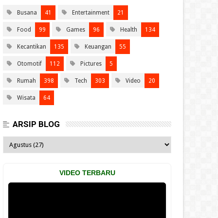
Busana
41
Entertainment
21
Food
99
Games
96
Health
134
Kecantikan
135
Keuangan
55
Otomotif
112
Pictures
5
Rumah
398
Tech
303
Video
20
Wisata
64
ARSIP BLOG
VIDEO TERBARU