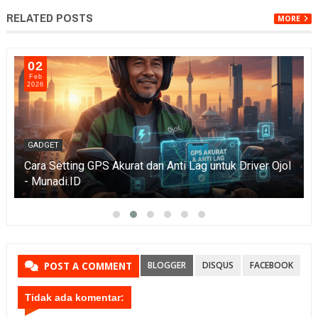
RELATED POSTS
MORE
02
Feb
2026
GADGET
​Cara Setting GPS Akurat dan Anti Lag untuk Driver Ojol
- Munadi.ID
BLOGGER
DISQUS
FACEBOOK
POST A COMMENT
Tidak ada komentar: