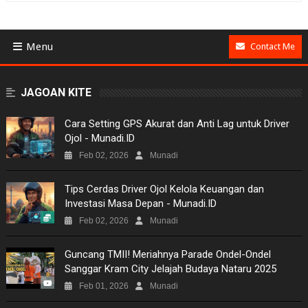
Menu
Contact Me
BUSINESS
JAGOAN KITE
GAMES
​Cara Setting GPS Akurat dan Anti Lag untuk Driver
Ojol - Munadi.ID
NEWS
Feb 02, 2026
Munadi
VIDEO
Tips Cerdas Driver Ojol Kelola Keuangan dan
Investasi Masa Depan - Munadi.ID
MOVIES
Feb 02, 2026
Munadi
TECH
Guncang TMII! Meriahnya Parade Ondel-Ondel
Sanggar Kram City Jelajah Budaya Nataru 2025
MUSIC
Feb 01, 2026
Munadi