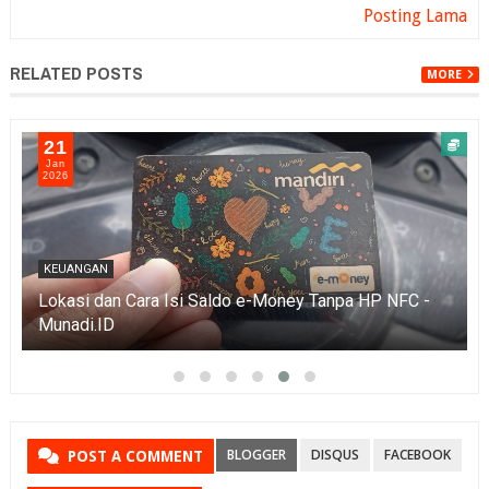
Posting Lama
RELATED POSTS
MORE
21
Jan
2026
KEUANGAN
Lokasi dan Cara Isi Saldo e-Money Tanpa HP NFC -
Munadi.ID
BLOGGER
DISQUS
FACEBOOK
POST A COMMENT