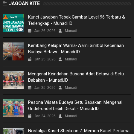
JAGOAN KITE
GAMES
Kunci Jawaban Tebak Gambar Level 96 Terbaru &
Terlengkap - Munadi.ID
NEWS
Jan 26, 2026
Munadi
VIDEO
Kembang Kelapa: Warna-Warni Simbol Keceriaan
Budaya Betawi - Munadi.ID
MOVIES
Jan 25, 2026
Munadi
TECH
Mengenal Keindahan Busana Adat Betawi di Setu
Babakan - Munadi.ID
MUSIC
Jan 25, 2026
Munadi
PICTURES
Pesona Wisata Budaya Setu Babakan: Mengenal
Ondel-ondel Lebih Dekat - Munadi.ID
SITEMAP
Jan 24, 2026
Munadi
Nostalgia Kaset Sheila on 7: Memori Kaset Pertama