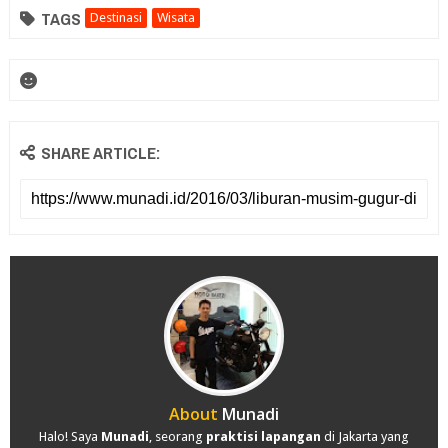
TAGS
Destinasi
Wisata
SHARE ARTICLE:
About
Munadi
Halo! Saya
Munadi
, seorang
praktisi lapangan
di Jakarta yang