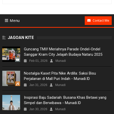
Menu
Contact Me
BUSINESS
JAGOAN KITE
GAMES
Guncang TMII! Meriahnya Parade Ondel-Ondel
Sanggar Kram City Jelajah Budaya Nataru 2025
NEWS
Feb 01, 2026
Munadi
VIDEO
Nostalgia Kaset Pita Nike Ardilla: Saksi Bisu
Perjalanan di Mall Puri Indah - Munadi.ID
MOVIES
Jan 31, 2026
Munadi
TECH
Inspirasi Baju Sadariah: Busana Khas Betawi yang
Simpel dan Berwibawa - Munadi.ID
MUSIC
Jan 30, 2026
Munadi