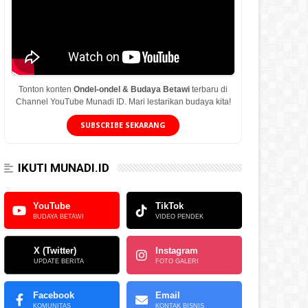
Tonton konten
Ondel-ondel & Budaya Betawi
terbaru di
Channel YouTube Munadi ID. Mari lestarikan budaya kita!
SUBSCRIBE SEKARANG
IKUTI MUNADI.ID
YouTube
TikTok
BUDAYA BETAWI
VIDEO PENDEK
X (Twitter)
Instagram
UPDATE BERITA
FOTO GALERI
Facebook
Email
KOMUNITAS
KONTAK BISNIS