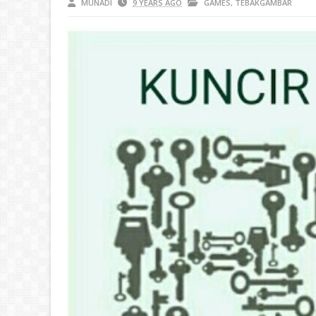
MUNADI
9 YEARS AGO
GAMES
,
TEBAKGAMBAR