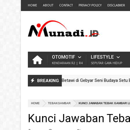
HOME
ABOUT
CONTACT
PRIVACY POLICY
DISCLAIMER
OTOMOTIF
LIFESTYLE
KENDARAAN R2 | R4
SEPUTAR GAYA HIDUP
Ondel Sanggar Sinar Betawi di Gebyar Seni Budaya Setu Babakan 20
BREAKING
 Meriahnya Parade Ondel-Ondel Sanggar Kram City Jelajah Budaya N
HOME
TEBAKGAMBAR
KUNCI JAWABAN TEBAK GAMBAR L
Kunci Jawaban Teba