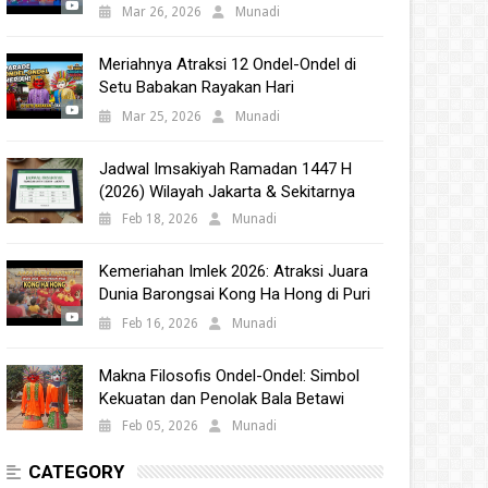
Babakan 2025
Mar 26, 2026
Munadi
Meriahnya Atraksi 12 Ondel-Ondel di
Setu Babakan Rayakan Hari
Kebudayaan Nasional 2025
Mar 25, 2026
Munadi
Jadwal Imsakiyah Ramadan 1447 H
(2026) Wilayah Jakarta & Sekitarnya
Feb 18, 2026
Munadi
Kemeriahan Imlek 2026: Atraksi Juara
Dunia Barongsai Kong Ha Hong di Puri
Indah Mall
Feb 16, 2026
Munadi
Makna Filosofis Ondel-Ondel: Simbol
Kekuatan dan Penolak Bala Betawi
Feb 05, 2026
Munadi
CATEGORY