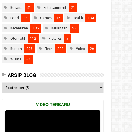
Busana
41
Entertainment
21
Food
99
Games
96
Health
134
Kecantikan
135
Keuangan
55
Otomotif
112
Pictures
5
Rumah
398
Tech
303
Video
20
Wisata
64
ARSIP BLOG
VIDEO TERBARU