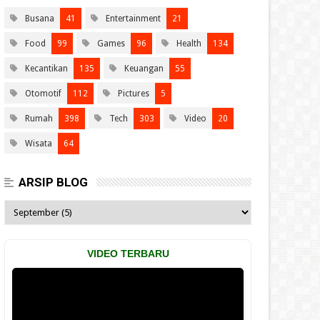
Busana
41
Entertainment
21
Food
99
Games
96
Health
134
Kecantikan
135
Keuangan
55
Otomotif
112
Pictures
5
Rumah
398
Tech
303
Video
20
Wisata
64
ARSIP BLOG
VIDEO TERBARU