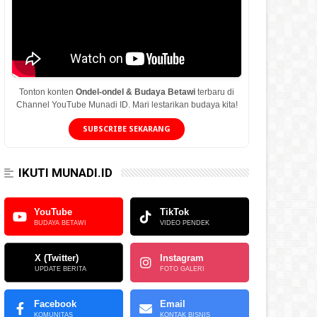
Tonton konten
Ondel-ondel & Budaya Betawi
terbaru di
Channel YouTube Munadi ID. Mari lestarikan budaya kita!
SUBSCRIBE SEKARANG
IKUTI MUNADI.ID
YouTube
TikTok
BUDAYA BETAWI
VIDEO PENDEK
X (Twitter)
Instagram
UPDATE BERITA
FOTO GALERI
Facebook
Email
KOMUNITAS
KONTAK BISNIS