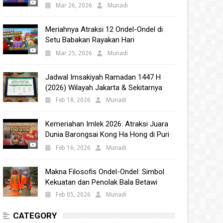
Babakan 2025
Mar 26, 2026
Munadi
Meriahnya Atraksi 12 Ondel-Ondel di
Setu Babakan Rayakan Hari
Kebudayaan Nasional 2025
Mar 25, 2026
Munadi
Jadwal Imsakiyah Ramadan 1447 H
(2026) Wilayah Jakarta & Sekitarnya
Feb 18, 2026
Munadi
Kemeriahan Imlek 2026: Atraksi Juara
Dunia Barongsai Kong Ha Hong di Puri
Indah Mall
Feb 16, 2026
Munadi
Makna Filosofis Ondel-Ondel: Simbol
Kekuatan dan Penolak Bala Betawi
Feb 05, 2026
Munadi
CATEGORY