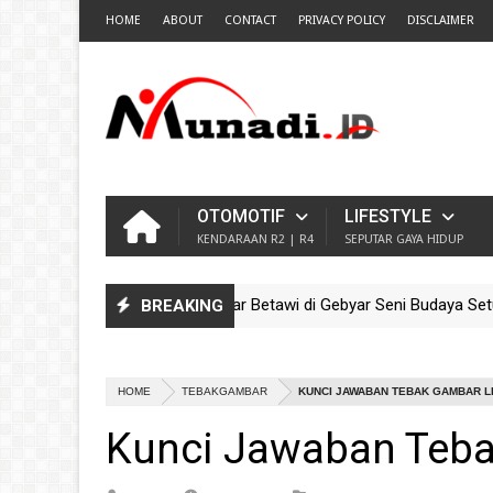
HOME
ABOUT
CONTACT
PRIVACY POLICY
DISCLAIMER
OTOMOTIF
LIFESTYLE
KENDARAAN R2 | R4
SEPUTAR GAYA HIDUP
l-Ondel Sanggar Sinar Betawi di Gebyar Seni Budaya Setu Babakan
BREAKING
I! Meriahnya Parade Ondel-Ondel Sanggar Kram City Jelajah Buday
HOME
TEBAKGAMBAR
KUNCI JAWABAN TEBAK GAMBAR L
Kunci Jawaban Teba