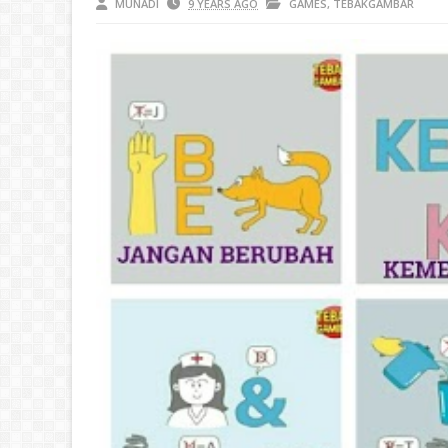
MUNADI
9 YEARS AGO
GAMES
,
TEBAKGAMBAR