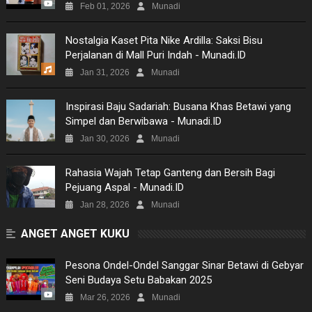
Feb 01, 2026
Munadi
TECH
Nostalgia Kaset Pita Nike Ardilla: Saksi Bisu
Perjalanan di Mall Puri Indah - Munadi.ID
MUSIC
Jan 31, 2026
Munadi
PICTURES
Inspirasi Baju Sadariah: Busana Khas Betawi yang
Simpel dan Berwibawa - Munadi.ID
SITEMAP
Jan 30, 2026
Munadi
Rahasia Wajah Tetap Ganteng dan Bersih Bagi
Pejuang Aspal - Munadi.ID
Jan 28, 2026
Munadi
ANGET ANGET KUKU
Pesona Ondel-Ondel Sanggar Sinar Betawi di Gebyar
Seni Budaya Setu Babakan 2025
Mar 26, 2026
Munadi