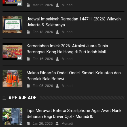
Mar 25, 2026
Munadi
Jadwal Imsakiyah Ramadan 1447 H (2026) Wilayah
Jakarta & Sekitarnya
Feb 18, 2026
Munadi
Kemeriahan Imlek 2026: Atraksi Juara Dunia
Barongsai Kong Ha Hong di Puri Indah Mall
Feb 16, 2026
Munadi
Makna Filosofis Ondel-Ondel: Simbol Kekuatan dan
Penolak Bala Betawi
Feb 05, 2026
Munadi
APE AJE ADE
Tips Merawat Baterai Smartphone Agar Awet Narik
Seharian Bagi Driver Ojol - Munadi.ID
Jan 26, 2026
Munadi