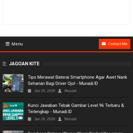
Menu
Contact Me
BUSINESS
JAGOAN KITE
GAMES
Tips Merawat Baterai Smartphone Agar Awet Narik
Seharian Bagi Driver Ojol - Munadi.ID
NEWS
Jan 26, 2026
Munadi
VIDEO
Kunci Jawaban Tebak Gambar Level 96 Terbaru &
Terlengkap - Munadi.ID
MOVIES
Jan 26, 2026
Munadi
TECH