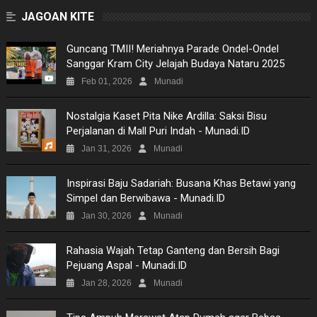
BUSINESS
JAGOAN KITE
GAMES
Guncang TMII! Meriahnya Parade Ondel-Ondel
Sanggar Kram City Jelajah Budaya Nataru 2025
NEWS
Feb 01, 2026
Munadi
VIDEO
Nostalgia Kaset Pita Nike Ardilla: Saksi Bisu
Perjalanan di Mall Puri Indah - Munadi.ID
MOVIES
Jan 31, 2026
Munadi
TECH
Inspirasi Baju Sadariah: Busana Khas Betawi yang
Simpel dan Berwibawa - Munadi.ID
MUSIC
Jan 30, 2026
Munadi
PICTURES
Rahasia Wajah Tetap Ganteng dan Bersih Bagi
Pejuang Aspal - Munadi.ID
SITEMAP
Jan 28, 2026
Munadi