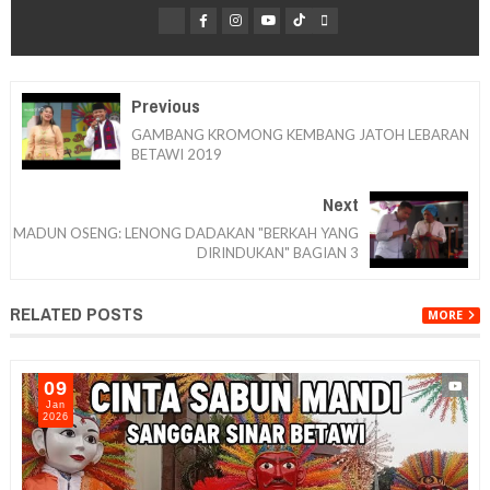
Previous
GAMBANG KROMONG KEMBANG JATOH LEBARAN
BETAWI 2019
Next
MADUN OSENG: LENONG DADAKAN "BERKAH YANG
DIRINDUKAN" BAGIAN 3
RELATED POSTS
MORE
09
Jan
2026