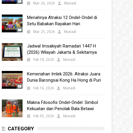
Babakan 2025
Mar 26, 2026
Munadi
Meriahnya Atraksi 12 Ondel-Ondel di
Setu Babakan Rayakan Hari
Kebudayaan Nasional 2025
Mar 25, 2026
Munadi
Jadwal Imsakiyah Ramadan 1447 H
(2026) Wilayah Jakarta & Sekitarnya
Feb 18, 2026
Munadi
Kemeriahan Imlek 2026: Atraksi Juara
Dunia Barongsai Kong Ha Hong di Puri
Indah Mall
Feb 16, 2026
Munadi
Makna Filosofis Ondel-Ondel: Simbol
Kekuatan dan Penolak Bala Betawi
Feb 05, 2026
Munadi
CATEGORY