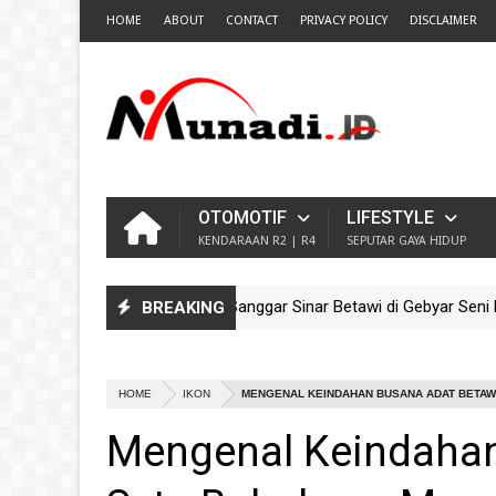
HOME
ABOUT
CONTACT
PRIVACY POLICY
DISCLAIMER
OTOMOTIF
LIFESTYLE
KENDARAAN R2 | R4
SEPUTAR GAYA HIDUP
Pesona Ondel-Ondel Sanggar Sinar Betawi di Gebyar Seni Buda
BREAKING
EO
Guncang TMII! Meriahnya Parade Ondel-Ondel Sanggar Kram City
EO
HOME
IKON
MENGENAL KEINDAHAN BUSANA ADAT BETAWI 
Mengenal Keindahan