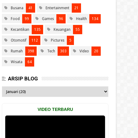
Busana
41
Entertainment
21
Food
99
Games
96
Health
134
Kecantikan
135
Keuangan
55
Otomotif
112
Pictures
5
Rumah
398
Tech
303
Video
20
Wisata
64
ARSIP BLOG
VIDEO TERBARU