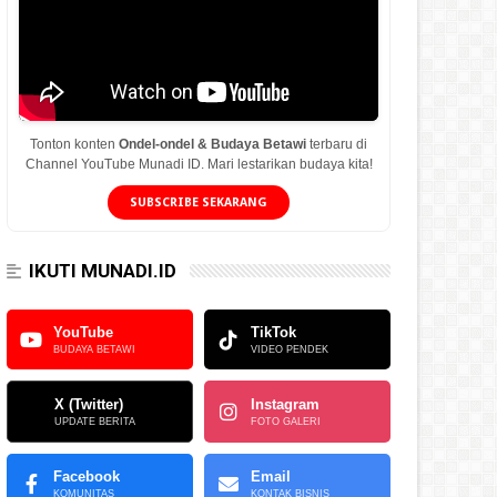
Tonton konten
Ondel-ondel & Budaya Betawi
terbaru di
Channel YouTube Munadi ID. Mari lestarikan budaya kita!
SUBSCRIBE SEKARANG
IKUTI MUNADI.ID
YouTube
TikTok
BUDAYA BETAWI
VIDEO PENDEK
X (Twitter)
Instagram
UPDATE BERITA
FOTO GALERI
Facebook
Email
KOMUNITAS
KONTAK BISNIS