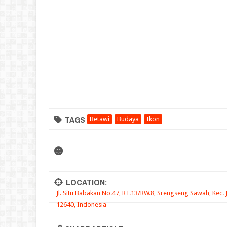
TAGS
Betawi
Budaya
Ikon
LOCATION:
Jl. Situ Babakan No.47, RT.13/RW.8, Srengseng Sawah, Kec. 
12640, Indonesia