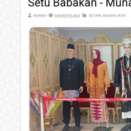
Setu Babakan - Muna
MUNADI
6 MONTHS AGO
BETAWI
,
BUDAYA
,
IKON