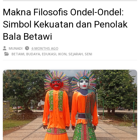
BETAWI
Makna Filosofis Ondel-Ondel:
Simbol Kekuatan dan Penolak
Bala Betawi
MUNADI
6 MONTHS AGO
BETAWI
,
BUDAYA
,
EDUKASI
,
IKON
,
SEJARAH
,
SENI