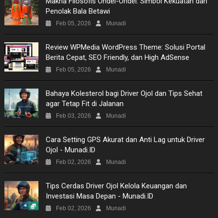
Makna Filosofis Ondel-Ondel: Simbol Kekuatan dan
Penolak Bala Betawi
Feb 05, 2026
Munadi
Review WPMedia WordPress Theme: Solusi Portal
Berita Cepat, SEO Friendly, dan High AdSense
Feb 05, 2026
Munadi
Bahaya Kolesterol bagi Driver Ojol dan Tips Sehat
agar Tetap Fit di Jalanan
Feb 03, 2026
Munadi
​Cara Setting GPS Akurat dan Anti Lag untuk Driver
Ojol - Munadi.ID
Feb 02, 2026
Munadi
Tips Cerdas Driver Ojol Kelola Keuangan dan
Investasi Masa Depan - Munadi.ID
Feb 02, 2026
Munadi