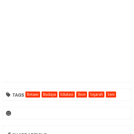
TAGS
Betawi
Budaya
Edukasi
Ikon
Sejarah
Seni