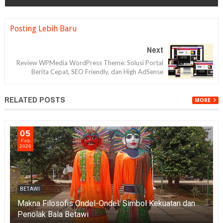
Posting Lebih Baru
Next
Review WPMedia WordPress Theme: Solusi Portal
Berita Cepat, SEO Friendly, dan High AdSense
RELATED POSTS
MORE
05
Feb
2026
BETAWI
Makna Filosofis Ondel-Ondel: Simbol Kekuatan dan
Penolak Bala Betawi