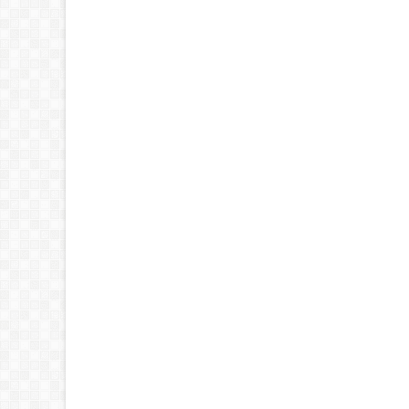
25
Mar
2026
VIDEO
V
Meriahnya Atraksi 12 Ondel-
Kemeriahan Imlek 2