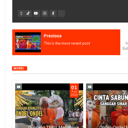
Previous
This is the most recent post
M
Ba
MORE
16
01
Feb
Feb
2026
2026
IDEO
VIDEO
026:
Guncang TMII! Meriahnya
Ondel-Ondel 