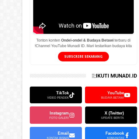
Tonton konten
Ondel-ondel & Budaya Betawi
terbaru di
Channel YouTube Munadi ID. Mari lestarikan budaya kita!
SUBSCRIBE SEKARANG
IKUTI MUNADI.ID
TikTok
YouTube
VIDEO PENDEK
BUDAYA BETAWI
Instagram
X (Twitter)
FOTO GALERI
UPDATE BERITA
Email
Facebook
KONTAK BISNIS
KOMUNITAS