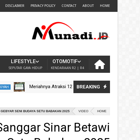
DISCLAIMER
PRIVACY POLICY
CONTACT
ABOUT
HOME
LIFESTYLE
OTOMOTIF
SEPUTAR GAYA HIDUP
KENDARAAN R2 | R4
Meriahnya Atraksi 12 Ondel-Ondel di Setu Baba
BREAKING
IMSAKIYAH
 GEBYAR SENI BUDAYA SETU BABAKAN 2025
VIDEO
HOME
Sanggar Sinar Betawi