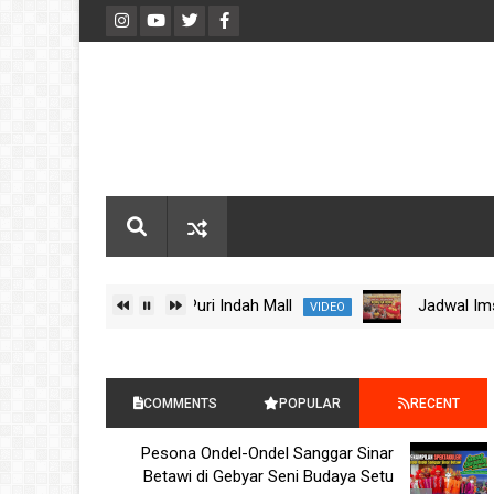
nia Barongsai Kong Ha Hong di Puri Indah Mall
Jadw
VIDEO
COMMENTS
POPULAR
RECENT
Pesona Ondel-Ondel Sanggar Sinar
POSTS
Betawi di Gebyar Seni Budaya Setu