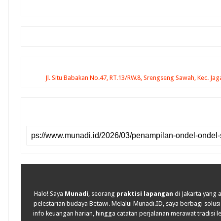
Jl. Situ Babakan No.47, RT.13/RW.8, Srengseng Sawah, Kec. Jag
Halo! Saya
Munadi
, seorang
praktisi lapangan
di Jakarta yang 
pelestarian budaya Betawi. Melalui Munadi.ID, saya berbagi solusi 
info keuangan harian, hingga catatan perjalanan merawat tradisi lel