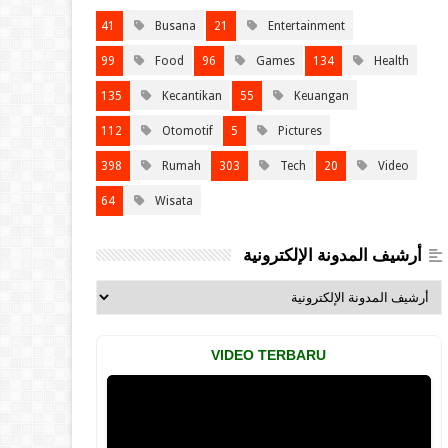
41
Busana
21
Entertainment
99
Food
96
Games
134
Health
135
Kecantikan
55
Keuangan
112
Otomotif
5
Pictures
398
Rumah
303
Tech
20
Video
64
Wisata
أرشيف المدونة الإلكترونية
VIDEO TERBARU