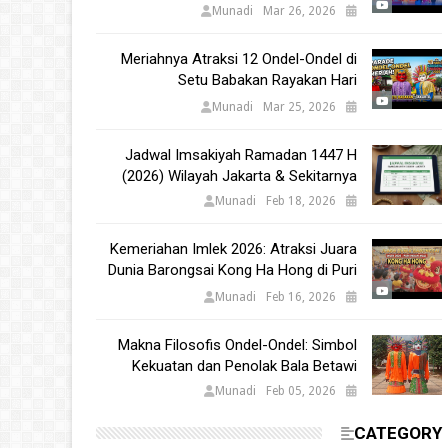
Babakan 2025
Munadi
Mar 26, 2026
Meriahnya Atraksi 12 Ondel-Ondel di
Setu Babakan Rayakan Hari
Kebudayaan Nasional 2025
Munadi
Mar 25, 2026
Jadwal Imsakiyah Ramadan 1447 H
(2026) Wilayah Jakarta & Sekitarnya
Munadi
Feb 18, 2026
Kemeriahan Imlek 2026: Atraksi Juara
Dunia Barongsai Kong Ha Hong di Puri
Indah Mall
Munadi
Feb 16, 2026
Makna Filosofis Ondel-Ondel: Simbol
Kekuatan dan Penolak Bala Betawi
Munadi
Feb 05, 2026
CATEGORY