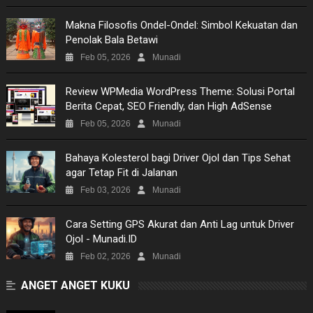
VIDEO
Makna Filosofis Ondel-Ondel: Simbol Kekuatan dan
Penolak Bala Betawi
MOVIES
Feb 05, 2026
Munadi
TECH
Review WPMedia WordPress Theme: Solusi Portal
Berita Cepat, SEO Friendly, dan High AdSense
MUSIC
Feb 05, 2026
Munadi
PICTURES
Bahaya Kolesterol bagi Driver Ojol dan Tips Sehat
agar Tetap Fit di Jalanan
SITEMAP
Feb 03, 2026
Munadi
​Cara Setting GPS Akurat dan Anti Lag untuk Driver
Ojol - Munadi.ID
Feb 02, 2026
Munadi
ANGET ANGET KUKU