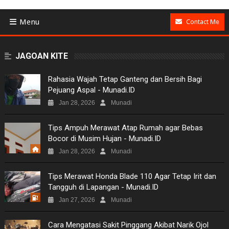
Menu
Contact Me
BUSINESS
JAGOAN KITE
GAMES
Rahasia Wajah Tetap Ganteng dan Bersih Bagi
Pejuang Aspal - Munadi.ID
NEWS
Jan 28, 2026
Munadi
VIDEO
Tips Ampuh Merawat Atap Rumah agar Bebas
Bocor di Musim Hujan - Munadi.ID
MOVIES
Jan 28, 2026
Munadi
TECH
Tips Merawat Honda Blade 110 Agar Tetap Irit dan
Tangguh di Lapangan - Munadi.ID
MUSIC
Jan 27, 2026
Munadi
PICTURES
Cara Mengatasi Sakit Pinggang Akibat Narik Ojol