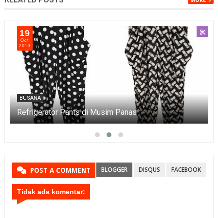
MORE
19
Oct
2013
BUSANA
Refrigerator Pants di Musim Panas
BLOGGER
DISQUS
FACEBOOK
POST A COMMENT
Tidak ada komentar: