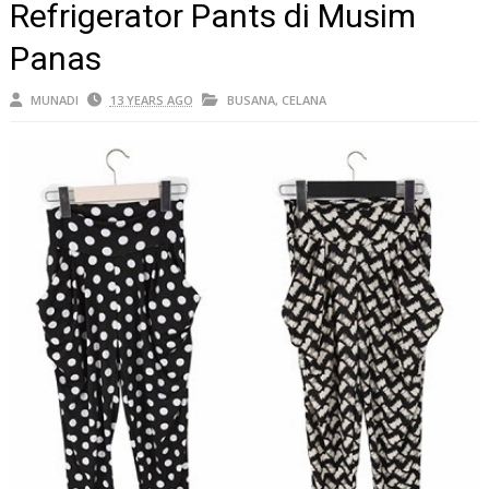
Refrigerator Pants di Musim
Panas
MUNADI
13 YEARS AGO
BUSANA
,
CELANA