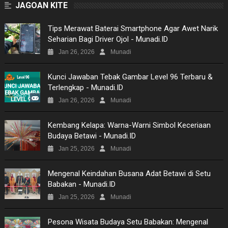
JAGOAN KITE
GAMES
Tips Merawat Baterai Smartphone Agar Awet Narik
Seharian Bagi Driver Ojol - Munadi.ID
NEWS
Jan 26, 2026
Munadi
VIDEO
Kunci Jawaban Tebak Gambar Level 96 Terbaru &
Terlengkap - Munadi.ID
MOVIES
Jan 26, 2026
Munadi
TECH
Kembang Kelapa: Warna-Warni Simbol Keceriaan
Budaya Betawi - Munadi.ID
MUSIC
Jan 25, 2026
Munadi
PICTURES
Mengenal Keindahan Busana Adat Betawi di Setu
Babakan - Munadi.ID
SITEMAP
Jan 25, 2026
Munadi
Pesona Wisata Budaya Setu Babakan: Mengenal