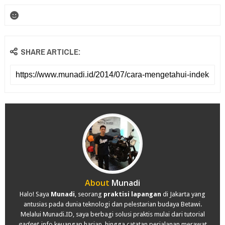
SHARE ARTICLE:
About
Munadi
Halo! Saya
Munadi
, seorang
praktisi lapangan
di Jakarta yang
antusias pada dunia teknologi dan pelestarian budaya Betawi.
Melalui Munadi.ID, saya berbagi solusi praktis mulai dari tutorial
gadget
, info keuangan harian, hingga catatan perjalanan merawat