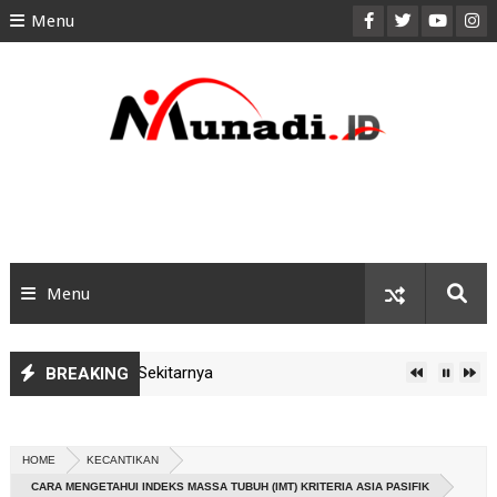
Menu
HOME
ABOUT
CONTACT
PRIVACY POLICY
DISCLAIMER
Menu
SITEMAP
OTOMOTIF
yah Jakarta & Sekitarnya
BREAKING
LIFESTYLE
t, SEO Friendly, dan High AdSense
HOME
KECANTIKAN
CARA MENGETAHUI INDEKS MASSA TUBUH (IMT) KRITERIA ASIA PASIFIK