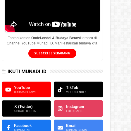
Tonton konten
Ondel-ondel & Budaya Betawi
terbaru di
Channel YouTube Munadi ID. Mari lestarikan budaya kita!
SUBSCRIBE SEKARANG
IKUTI MUNADI.ID
YouTube
TikTok
BUDAYA BETAWI
VIDEO PENDEK
X (Twitter)
Instagram
UPDATE BERITA
FOTO GALERI
Facebook
Email
KOMUNITAS
KONTAK BISNIS