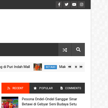
 Indah Mall
Makna Filosofis Ondel-Ondel: Simbol K
BETAWI
RECENT
POPULAR
COMMENTS
Pesona Ondel-Ondel Sanggar Sinar
POSTS
Betawi di Gebyar Seni Budaya Setu