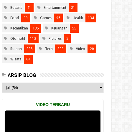
Busana
41
Entertainment
21
Food
99
Games
96
Health
134
Kecantikan
135
Keuangan
55
Otomotif
112
Pictures
5
Rumah
398
Tech
303
Video
20
Wisata
64
ARSIP BLOG
VIDEO TERBARU