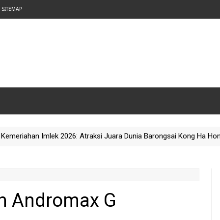
SITEMAP
han Imlek 2026: Atraksi Juara Dunia Barongsai Kong Ha Hong di Puri
en Andromax G