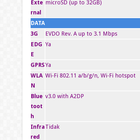
Exte
microSD (up to 32GB)
rnal
DATA
3G
EVDO Rev. A up to 3.1 Mbps
EDG
Ya
E
GPRS
Ya
WLA
Wi-Fi 802.11 a/b/g/n, Wi-Fi hotspot
N
Blue
v3.0 with A2DP
toot
h
Infra
Tidak
red