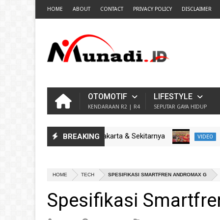
HOME
ABOUT
CONTACT
PRIVACY POLICY
DISCLAIMER
OTOMOTIF
LIFESTYLE
KENDARAAN R2 | R4
SEPUTAR GAYA HIDUP
447 H (2026) Wilayah Jakarta & Sekitarnya
Kemeria
BREAKING
VIDEO
HOME
TECH
SPESIFIKASI SMARTFREN ANDROMAX G
Spesifikasi Smartfr