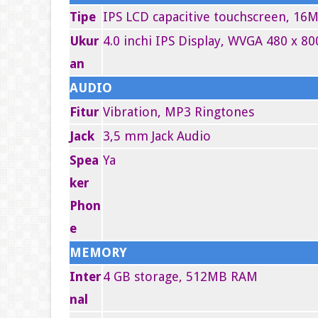
Tipe
IPS LCD capacitive touchscreen, 16M
Ukur
4.0 inchi IPS Display, WVGA 480 x 80
an
AUDIO
Fitur
Vibration, MP3 Ringtones
Jack
3,5 mm Jack Audio
Spea
Ya
ker
Phon
e
MEMORY
Inter
4 GB storage, 512MB RAM
nal