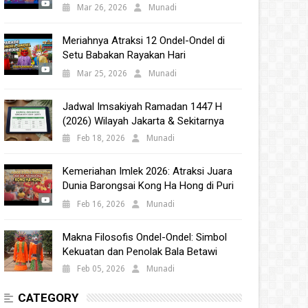
Babakan 2025
Mar 26, 2026
Munadi
Meriahnya Atraksi 12 Ondel-Ondel di
Setu Babakan Rayakan Hari
Kebudayaan Nasional 2025
Mar 25, 2026
Munadi
Jadwal Imsakiyah Ramadan 1447 H
(2026) Wilayah Jakarta & Sekitarnya
Feb 18, 2026
Munadi
Kemeriahan Imlek 2026: Atraksi Juara
Dunia Barongsai Kong Ha Hong di Puri
Indah Mall
Feb 16, 2026
Munadi
Makna Filosofis Ondel-Ondel: Simbol
Kekuatan dan Penolak Bala Betawi
Feb 05, 2026
Munadi
CATEGORY