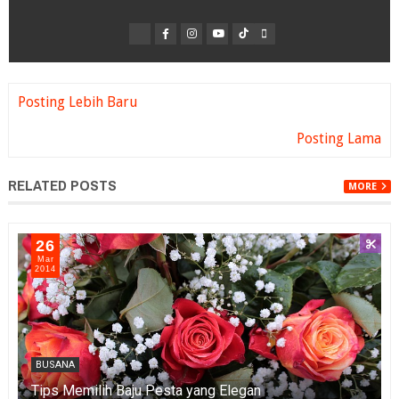
Posting Lebih Baru
Posting Lama
RELATED POSTS
MORE
26
Mar
2014
BUSANA
Tips Memilih Baju Pesta yang Elegan