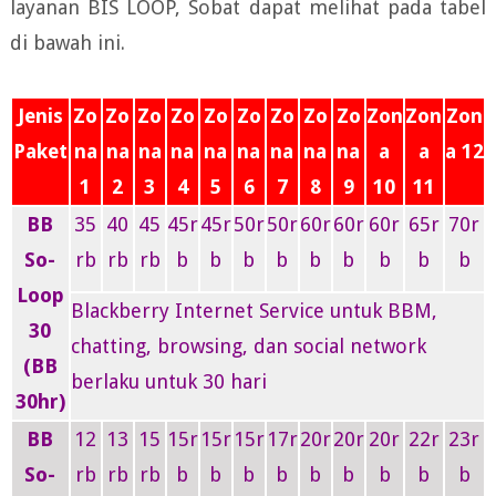
layanan BIS LOOP, Sobat dapat melihat pada tabel
di bawah ini.
Jenis
Zo
Zo
Zo
Zo
Zo
Zo
Zo
Zo
Zo
Zon
Zon
Zon
Paket
na
na
na
na
na
na
na
na
na
a
a
a 12
1
2
3
4
5
6
7
8
9
10
11
BB
35
40
45
45r
45r
50r
50r
60r
60r
60r
65r
70r
So-
rb
rb
rb
b
b
b
b
b
b
b
b
b
Loop
Blackberry Internet Service untuk BBM,
30
chatting, browsing, dan social network
(BB
berlaku untuk 30 hari
30hr)
BB
12
13
15
15r
15r
15r
17r
20r
20r
20r
22r
23r
So-
rb
rb
rb
b
b
b
b
b
b
b
b
b