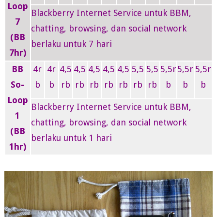
Loop
Blackberry Internet Service untuk BBM,
7
chatting, browsing, dan social network
(BB
berlaku untuk 7 hari
7hr)
BB
4r
4r
4,5
4,5
4,5
4,5
4,5
5,5
5,5
5,5r
5,5r
5,5r
So-
b
b
rb
rb
rb
rb
rb
rb
rb
b
b
b
Loop
Blackberry Internet Service untuk BBM,
1
chatting, browsing, dan social network
(BB
berlaku untuk 1 hari
1hr)