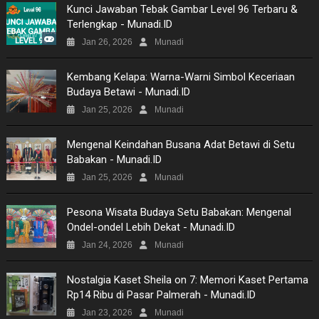
Kunci Jawaban Tebak Gambar Level 96 Terbaru &
Terlengkap - Munadi.ID
NEWS
Jan 26, 2026
Munadi
VIDEO
Kembang Kelapa: Warna-Warni Simbol Keceriaan
Budaya Betawi - Munadi.ID
MOVIES
Jan 25, 2026
Munadi
TECH
Mengenal Keindahan Busana Adat Betawi di Setu
Babakan - Munadi.ID
MUSIC
Jan 25, 2026
Munadi
PICTURES
Pesona Wisata Budaya Setu Babakan: Mengenal
Ondel-ondel Lebih Dekat - Munadi.ID
SITEMAP
Jan 24, 2026
Munadi
Nostalgia Kaset Sheila on 7: Memori Kaset Pertama
Rp14 Ribu di Pasar Palmerah - Munadi.ID
Jan 23, 2026
Munadi