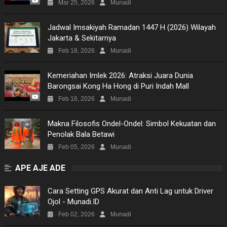
Mar 25, 2026
Munadi
Jadwal Imsakiyah Ramadan 1447 H (2026) Wilayah
Jakarta & Sekitarnya
Feb 18, 2026
Munadi
Kemeriahan Imlek 2026: Atraksi Juara Dunia
Barongsai Kong Ha Hong di Puri Indah Mall
Feb 16, 2026
Munadi
Makna Filosofis Ondel-Ondel: Simbol Kekuatan dan
Penolak Bala Betawi
Feb 05, 2026
Munadi
APE AJE ADE
​Cara Setting GPS Akurat dan Anti Lag untuk Driver
Ojol - Munadi.ID
Feb 02, 2026
Munadi