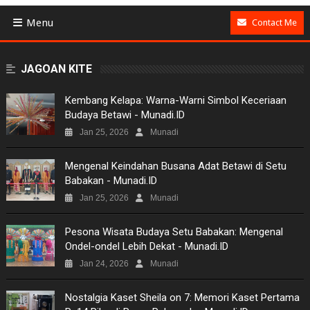
Menu
Contact Me
BUSINESS
JAGOAN KITE
GAMES
Kembang Kelapa: Warna-Warni Simbol Keceriaan
Budaya Betawi - Munadi.ID
NEWS
Jan 25, 2026
Munadi
VIDEO
Mengenal Keindahan Busana Adat Betawi di Setu
Babakan - Munadi.ID
MOVIES
Jan 25, 2026
Munadi
TECH
Pesona Wisata Budaya Setu Babakan: Mengenal
Ondel-ondel Lebih Dekat - Munadi.ID
MUSIC
Jan 24, 2026
Munadi
PICTURES
Nostalgia Kaset Sheila on 7: Memori Kaset Pertama