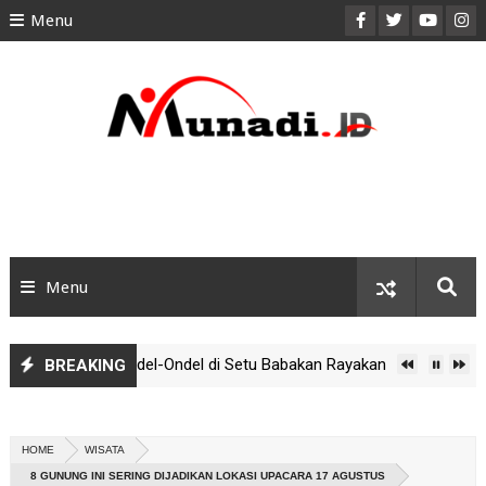
Menu
HOME
ABOUT
CONTACT
PRIVACY POLICY
DISCLAIMER
Menu
SITEMAP
OTOMOTIF
 Atraksi 12 Ondel-Ondel di Setu Babakan Rayakan Hari Kebudayaan 
BREAKING
LIFESTYLE
Filosofis Ondel-Ondel: Simbol Kekuatan dan Penolak Bala Betawi
 Akurat dan Anti Lag untuk Driver Ojol - Munadi.ID
KEUANGAN
HOME
WISATA
8 GUNUNG INI SERING DIJADIKAN LOKASI UPACARA 17 AGUSTUS